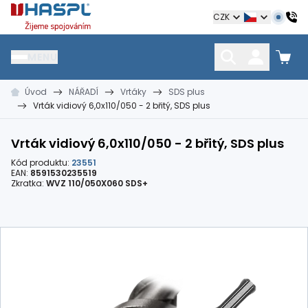
Hašpl
CZK
MENU
Úvod
NÁŘADÍ
Vrtáky
SDS plus
HŘEBÍKY
SPOJOVACÍ MATERIÁL
KOTEVNÍ TECHNIKA
Vrták vidiový 6,0x110/050 - 2 břitý, SDS plus
kramle
vruty, šrouby, matice
hmoždinky, napínáky
Vrták vidiový 6,0x110/050 - 2 břitý, SDS plus
Kód produktu:
23551
EAN:
8591530235519
Zkratka:
WVZ 110/050X060 SDS+