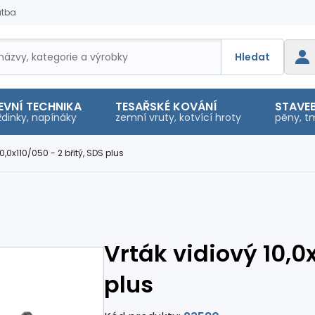
atba
Hledat
EVNÍ TECHNIKA
TESAŘSKÉ KOVÁNÍ
STAVEB
dinky, napínáky
zemní vruty, kotvící hroty
pěny, tm
0,0x110/050 - 2 břitý, SDS plus
Vrták vidiový 10,0x
plus