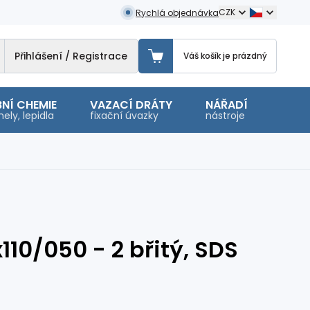
CZK
Rychlá objednávka
Přihlášení / Registrace
Váš košík je prázdný
NÍ CHEMIE
VAZACÍ DRÁTY
NÁŘADÍ
OSTA
ely, lepidla
fixační úvazky
nástroje
malé 
110/050 - 2 břitý, SDS