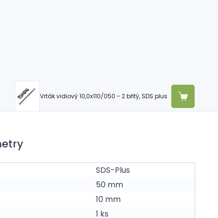
Vrták vidiový 10,0x110/050 - 2 břitý, SDS plus
etry
SDS-Plus
50 mm
10 mm
1 ks