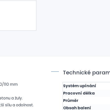
Technické param
50/110 mm
Systém upínání
Pracovní délka
etonu a žuly.
Průměr
í sílu a odolnost.
Obsah balení