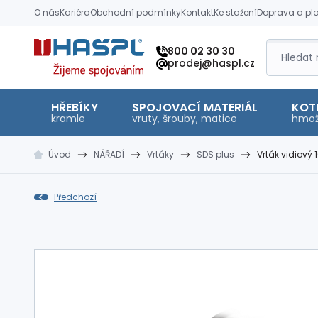
O nás
Kariéra
Obchodní podmínky
Kontakt
Ke stažení
Doprava a pl
Hašpl
800 02 30 30
prodej@haspl.cz
HŘEBÍKY
SPOJOVACÍ MATERIÁL
KOT
kramle
vruty, šrouby, matice
hmož
Úvod
NÁŘADÍ
Vrtáky
SDS plus
Vrták vidiový 1
Předchozí