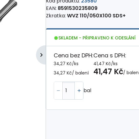
Kód produktu:
23580
EAN:
8591530235809
Zkratka:
WVZ 110/050X100 SDS+
SKLADEM - PŘIPRAVENO K ODESLÁNÍ
Cena bez DPH:
Cena s DPH:
34,27 Kč
/
ks
41,47 Kč
/
ks
41,47 Kč
/ balen
34,27 Kč
/ balení
bal