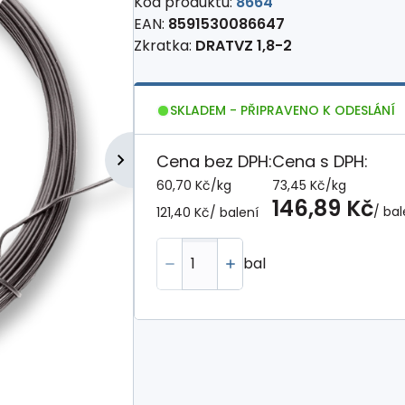
Kód produktu:
8664
EAN:
8591530086647
Zkratka:
DRATVZ 1,8-2
SKLADEM - PŘIPRAVENO K ODESLÁNÍ
Cena bez DPH:
Cena s DPH:
60,70 Kč
/
kg
73,45 Kč
/
kg
146,89 Kč
/ bal
121,40 Kč
/ balení
bal