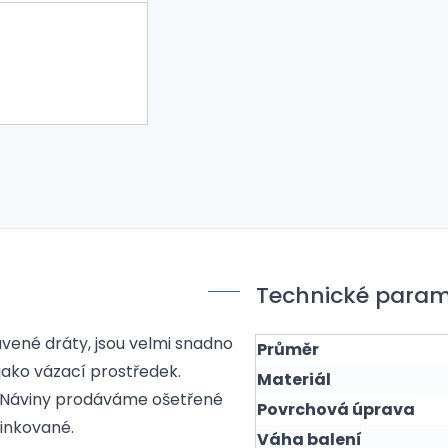
Technické param
avené dráty, jsou velmi snadno
Průměr
 jako vázací prostředek.
Materiál
ne. Náviny prodáváme ošetřené
Povrchová úprava
inkované.
Váha balení