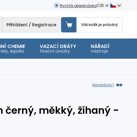
CZK
Rychlá objednávka
Přihlášení / Registrace
Váš košík je prázdný
NÍ CHEMIE
VAZACÍ DRÁTY
NÁŘADÍ
OSTA
ely, lepidla
fixační úvazky
nástroje
malé 
Následující
m černý, měkký, žíhaný -