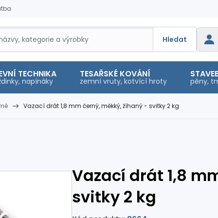
atba
Hledat
EVNÍ TECHNIKA
TESAŘSKÉ KOVÁNÍ
STAVEB
dinky, napínáky
zemní vruty, kotvící hroty
pěny, tm
rné
Vazací drát 1,8 mm černý, měkký, žíhaný - svitky 2 kg
Vazací drát 1,8 m
svitky 2 kg