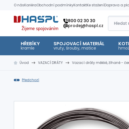
O nás
Kariéra
Obchodní podmínky
Kontakt
Ke stažení
Doprava a pl
Hašpl
800 02 30 30
prodej@haspl.cz
HŘEBÍKY
SPOJOVACÍ MATERIÁL
KOT
kramle
vruty, šrouby, matice
hmož
Úvod
VAZACÍ DRÁTY
Vazací dráty měkké, žíhané - če
Předchozí