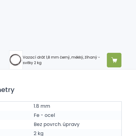
Vazací drát 1,8 mm černý, měkký, žíhaný -
svitky 2 kg
etry
1.8 mm
Fe - ocel
Bez povrch. úpravy
2 kg