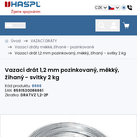
Hašpl
CZK
MENU
Úvod
VAZACÍ DRÁTY
HŘEBÍKY
SPOJOVACÍ MATERIÁL
KOTEVNÍ TECHNIKA
Vazací dráty měkké, žíhané - pozinkované
kramle
vruty, šrouby, matice
hmoždinky, napínáky
Vazací drát 1,2 mm pozinkovaný, měkký, žíhaný - svitky 2 kg
Vazací drát 1,2 mm pozinkovaný, měkký,
žíhaný - svitky 2 kg
Kód produktu:
8666
EAN:
8591530086661
Zkratka:
DRATVZ 1,2-2P