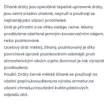
Žíhané dráty jsou speciálně tepelně upravené dráty,
jsou velmi snadno ohebné, nepruží a používají se
nejčastěji jako vázací prostředek.
Drát je přírodní a ve vlhku oxiduje, rezne. Náviny
prodáváme ošetřené jemným konzervačním olejem,
nebo pozinkované.
Ocelový drát měkký, žíhaný, pozinkovaný je díky
povrchové úpravě pozinkováním odolnější proti
atmosferickým vlivům a jeho životnost je tak výrazně
prodloužena.
Použití: Dráty černé měkké žíhané se používají na
vázání papíru,kovu,dřeva,na výrobu armatur,na
vázaní chmelu,vína,vázání květin,plastových
odpadů, atd…