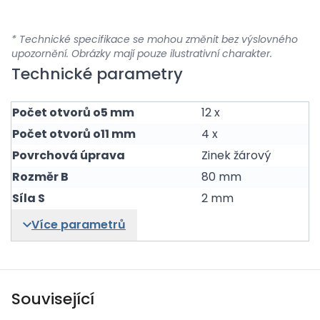
* Technické specifikace se mohou změnit bez výslovného
upozornění. Obrázky mají pouze ilustrativní charakter.
Technické parametry
Počet otvorů o5 mm
12 x
Počet otvorů o11 mm
4 x
Povrchová úprava
Zinek žárový
Rozměr B
80 mm
Síla S
2 mm
Více parametrů
Související