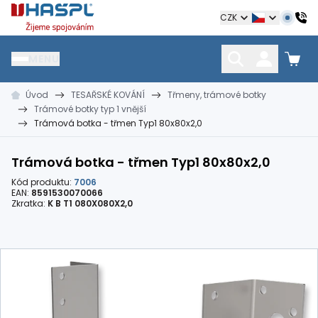
Hašpl
CZK
MENU
Úvod
TESAŘSKÉ KOVÁNÍ
Třmeny, trámové botky
HŘEBÍKY
SPOJOVACÍ MATERIÁL
KOTEVNÍ TECHNIKA
Trámové botky typ 1 vnější
kramle
vruty, šrouby, matice
hmoždinky, napínáky
Trámová botka - třmen Typ1 80x80x2,0
Trámová botka - třmen Typ1 80x80x2,0
Kód produktu:
7006
EAN:
8591530070066
Zkratka:
K B T1 080X080X2,0