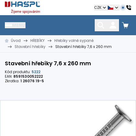
Hašpl
CZK
MENU
Úvod
HŘEBÍKY
Hřebíky volně sypané
HŘEBÍKY
SPOJOVACÍ MATERIÁL
KOTEVNÍ TECHNIKA
Stavební hřebíky
Stavební hřebíky 7,6 x 260 mm
kramle
vruty, šrouby, matice
hmoždinky, napínáky
Stavební hřebíky 7,6 x 260 mm
Kód produktu:
5222
EAN:
8591530052222
Zkratka:
1 26076 19-5