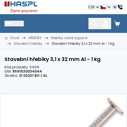
Hašpl
CZK
MENU
Úvod
HŘEBÍKY
Hřebíky volně sypané
HŘEBÍKY
SPOJOVACÍ MATERIÁL
KOTEVNÍ TECHNIKA
Stavební hřebíky
Stavební hřebíky 3,1 x 32 mm Al - 1 kg
kramle
vruty, šrouby, matice
hmoždinky, napínáky
Stavební hřebíky 3,1 x 32 mm Al - 1 kg
Kód produktu:
3404
EAN:
8591530034044
Zkratka:
21 03231 80-1 AL