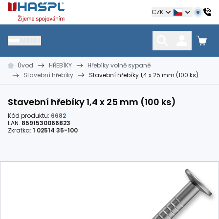
Hašpl
CZK
MENU
Úvod
HŘEBÍKY
Hřebíky volně sypané
HŘEBÍKY
SPOJOVACÍ MATERIÁL
KOTEVNÍ TECHNIKA
Stavební hřebíky
Stavební hřebíky 1,4 x 25 mm (100 ks)
kramle
vruty, šrouby, matice
hmoždinky, napínáky
Stavební hřebíky 1,4 x 25 mm (100 ks)
Kód produktu:
6682
EAN:
8591530066823
Zkratka:
1 02514 35-100