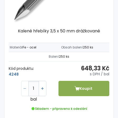
Kalené hřebíky 3,5 x 50 mm drážkované
Materiál
Fe - ocel
Obsah balení
250 ks
Balení
250 ks
648,33 Kč
Kód produktu:
s DPH
/ bal
4248
Koupit
bal
Skladem - připraveno k odeslání