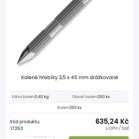
Kalené hřebíky 3,5 x 45 mm drážkované
Váha balení
0.82 kg
Obsah balení
250 ks
Balení
250 ks
635,24 Kč
Kód produktu:
s DPH
/ bal
17253