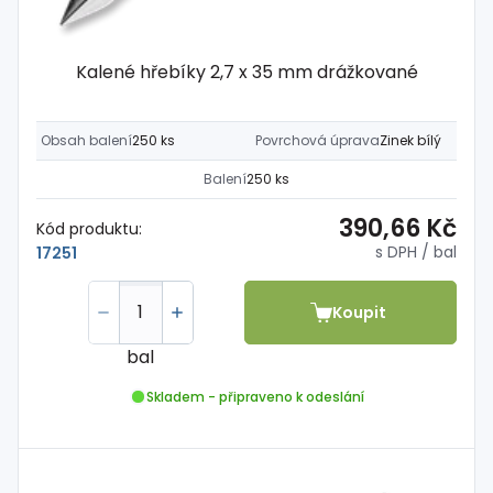
Kalené hřebíky 2,7 x 35 mm drážkované
Obsah balení
250 ks
Povrchová úprava
Zinek bílý
Balení
250 ks
390,66 Kč
Kód produktu:
s DPH
/ bal
17251
Koupit
bal
Skladem - připraveno k odeslání