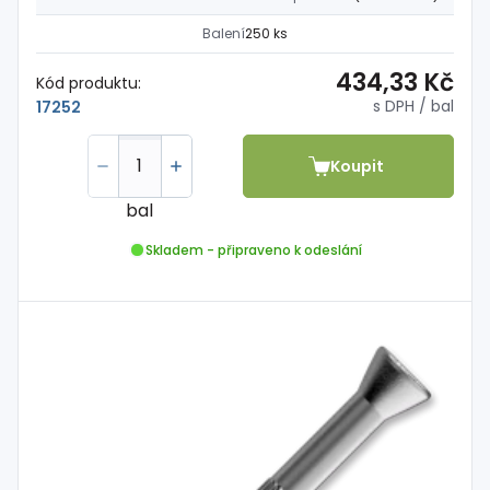
Balení
250 ks
434,33 Kč
Kód produktu:
s DPH
/ bal
17252
Koupit
bal
Skladem - připraveno k odeslání