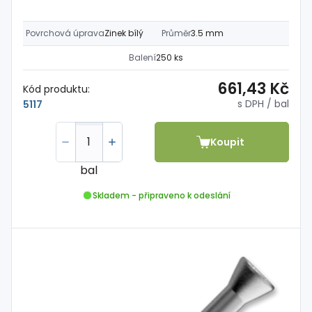
Povrchová úprava
Zinek bílý
Průměr
3.5 mm
Balení
250 ks
661,43 Kč
Kód produktu:
s DPH
/ bal
5117
Koupit
bal
Skladem - připraveno k odeslání