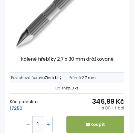
Kalené hřebíky 2,7 x 30 mm drážkované
Povrchová úprava
Zinek bílý
Průměr
2.7 mm
Balení
250 ks
346,99 Kč
Kód produktu:
s DPH
/ bal
17250
Koupit