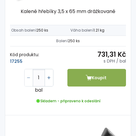
Kalené hřebíky 3,5 x 65 mm drážkované
Obsah balení
250 ks
Váha balení
1.21 kg
Balení
250 ks
731,31 Kč
Kód produktu:
s DPH
/ bal
17255
Koupit
bal
Skladem - připraveno k odeslání