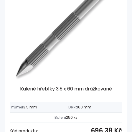
Kalené hřebíky 3,5 x 60 mm drážkované
Průměr
3.5 mm
Délka
60 mm
Balení
250 ks
696,38 Kč
Kód produktu: