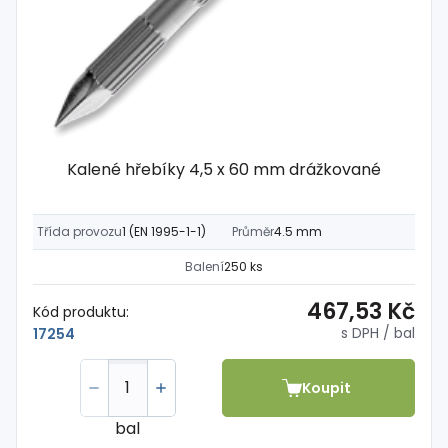
Kalené hřebíky 4,5 x 60 mm drážkované
Třída provozu
1 (EN 1995-1-1)
Průměr
4.5 mm
Balení
250 ks
467,53 Kč
Kód produktu:
s DPH
/ bal
17254
Koupit
bal