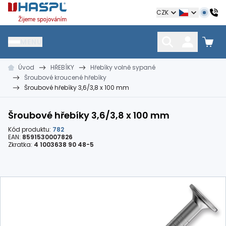
Hašpl
CZK
MENU
Úvod
HŘEBÍKY
Hřebíky volně sypané
HŘEBÍKY
SPOJOVACÍ MATERIÁL
KOTEVNÍ TECHNIKA
Šroubové kroucené hřebíky
kramle
vruty, šrouby, matice
hmoždinky, napínáky
Šroubové hřebíky 3,6/3,8 x 100 mm
Šroubové hřebíky 3,6/3,8 x 100 mm
Kód produktu:
782
EAN:
8591530007826
Zkratka:
4 1003638 90 48-5