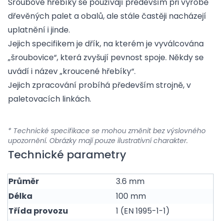
Šroubové hřebíky se používají především při výrobě
dřevěných palet a obalů, ale stále častěji nacházejí
uplatnění i jinde.
Jejich specifikem je dřík, na kterém je vyválcována
„šroubovice“, která zvyšují pevnost spoje. Někdy se
uvádí i název „kroucené hřebíky“.
Jejich zpracování probíhá především strojně, v
paletovacích linkách.
* Technické specifikace se mohou změnit bez výslovného
upozornění. Obrázky mají pouze ilustrativní charakter.
Technické parametry
Průměr
3.6 mm
Délka
100 mm
Třída provozu
1 (EN 1995-1-1)