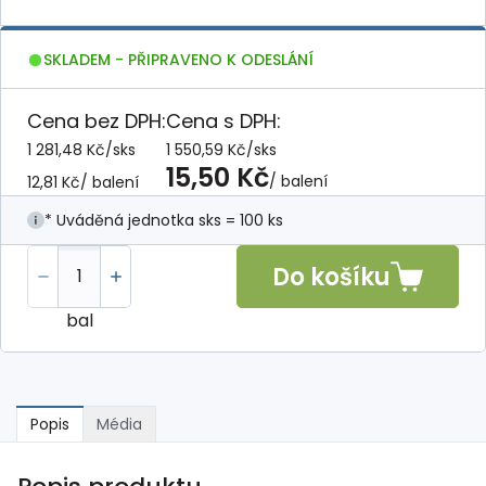
SKLADEM - PŘIPRAVENO K ODESLÁNÍ
Cena bez DPH:
Cena s DPH:
1 281,48 Kč
/
sks
1 550,59 Kč
/
sks
15,50 Kč
/ balení
12,81 Kč
/ balení
* Uváděná jednotka sks = 100 ks
Do košíku
bal
Popis
Média