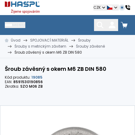
Hašpl
CZK
MENU
Úvod
SPOJOVACÍ MATERIÁL
Šrouby
HŘEBÍKY
SPOJOVACÍ MATERIÁL
KOTEVNÍ TECHNIKA
Šrouby s metrickým závitem
Šrouby závěsné
kramle
vruty, šrouby, matice
hmoždinky, napínáky
Šroub závěsný s okem M6 ZB DIN 580
Šroub závěsný s okem M6 ZB DIN 580
Kód produktu:
19085
EAN:
8591530190856
Zkratka:
SZO M06 ZB