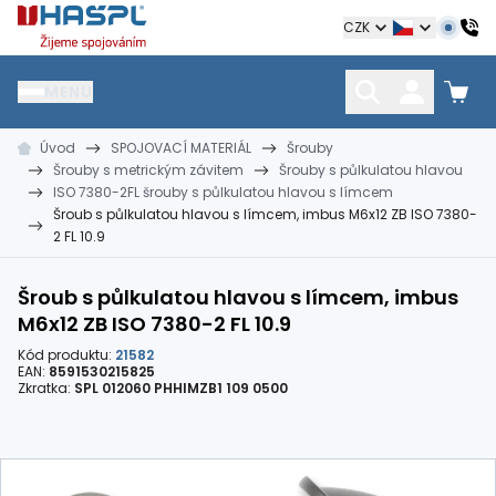
Hašpl
CZK
MENU
Úvod
SPOJOVACÍ MATERIÁL
Šrouby
HŘEBÍKY
SPOJOVACÍ MATERIÁL
KOTEVNÍ TECHNIKA
Šrouby s metrickým závitem
Šrouby s půlkulatou hlavou
kramle
vruty, šrouby, matice
hmoždinky, napínáky
ISO 7380-2FL šrouby s půlkulatou hlavou s límcem
Šroub s půlkulatou hlavou s límcem, imbus M6x12 ZB ISO 7380-
2 FL 10.9
Šroub s půlkulatou hlavou s límcem, imbus
M6x12 ZB ISO 7380-2 FL 10.9
Kód produktu:
21582
EAN:
8591530215825
Zkratka:
SPL 012060 PHHIMZB1 109 0500