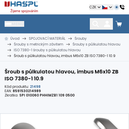
Hašpl
CZK
MENU
Úvod
SPOJOVACÍ MATERIÁL
Šrouby
HŘEBÍKY
SPOJOVACÍ MATERIÁL
KOTEVNÍ TECHNIKA
Šrouby s metrickým závitem
Šrouby s půlkulatou hlavou
kramle
vruty, šrouby, matice
hmoždinky, napínáky
ISO 7380-1 šrouby s půlkulatou hlavou
Šroub s půlkulatou hlavou, imbus M6x10 ZB ISO 7380-1 10.9
Šroub s půlkulatou hlavou, imbus M6x10 ZB
ISO 7380-1 10.9
Kód produktu:
21498
EAN:
8591530214989
Zkratka:
SPI 010060 PHHIMZB1 109 0500