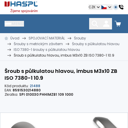
Hašpl
CZK
MENU
Úvod
SPOJOVACÍ MATERIÁL
Šrouby
HŘEBÍKY
SPOJOVACÍ MATERIÁL
KOTEVNÍ TECHNIKA
Šrouby s metrickým závitem
Šrouby s půlkulatou hlavou
kramle
vruty, šrouby, matice
hmoždinky, napínáky
ISO 7380-1 šrouby s půlkulatou hlavou
Šroub s půlkulatou hlavou, imbus M3x10 ZB ISO 7380-1 10.9
Šroub s půlkulatou hlavou, imbus M3x10 ZB
ISO 7380-1 10.9
Kód produktu:
21488
EAN:
8591530214880
Zkratka:
SPI 010030 PHHIMZB1 109 1000