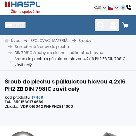
Hašpl
CZK
MENU
Úvod
SPOJOVACÍ MATERIÁL
Šrouby
HŘEBÍKY
SPOJOVACÍ MATERIÁL
KOTEVNÍ TECHNIKA
Samořezné šrouby do plechu
kramle
vruty, šrouby, matice
hmoždinky, napínáky
DIN 7981C šrouby do plechu s půlkulatou hlavou
Šroub do plechu s půlkulatou hlavou 4,2x16 PH2 ZB DIN 7981C
závit celý
Šroub do plechu s půlkulatou hlavou 4,2x16
PH2 ZB DIN 7981C závit celý
Kód produktu:
17468
EAN:
8591530174689
Zkratka:
VDP 016042 PHHPHZB1 1000