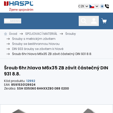
Hašpl
CZK
MENU
Úvod
SPOJOVACÍ MATERIÁL
Šrouby
HŘEBÍKY
SPOJOVACÍ MATERIÁL
KOTEVNÍ TECHNIKA
Šrouby s metrickým závitem
kramle
vruty, šrouby, matice
hmoždinky, napínáky
Šrouby se šestihrannou hlavou
DIN 933 šrouby se závitem k hlavě
Šroub 6hr.hlava M6x35 ZB závit částečný DIN 931 8.8.
Šroub 6hr.hlava M6x35 ZB závit částečný DIN
931 8.8.
Kód produktu:
12992
EAN:
8591530129924
Zkratka:
SSH 035060 6HHXXZB0 088 0200