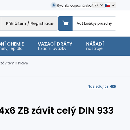
CZK
Rychlá objednávka
Přihlášení / Registrace
Váš košík je prázdný
NÍ CHEMIE
VAZACÍ DRÁTY
NÁŘADÍ
OSTA
ely, lepidla
fixační úvazky
nástroje
malé 
 závitem k hlavě
Následující
x6 ZB závit celý DIN 933