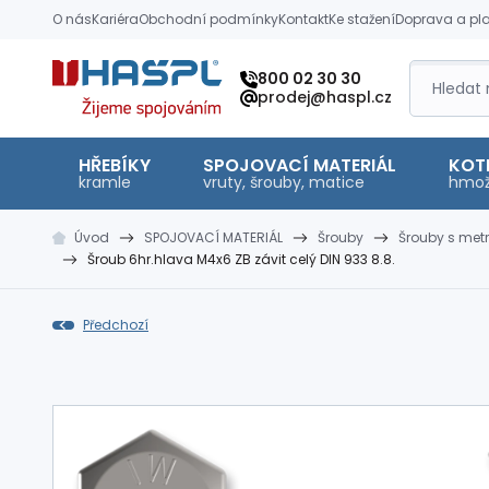
O nás
Kariéra
Obchodní podmínky
Kontakt
Ke stažení
Doprava a pl
Hašpl
800 02 30 30
prodej@haspl.cz
HŘEBÍKY
SPOJOVACÍ MATERIÁL
KOT
kramle
vruty, šrouby, matice
hmož
Úvod
SPOJOVACÍ MATERIÁL
Šrouby
Šrouby s met
Šroub 6hr.hlava M4x6 ZB závit celý DIN 933 8.8.
Předchozí