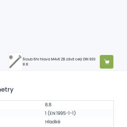
Šroub 6hr.hlava M4x6 ZB závit celý DIN 933
8.8.
etry
8.8
1 (EN 1995-1-1)
Hladké