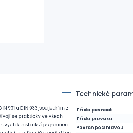
Technické param
IN 931 a DIN 933 jsou jedním z
Třída pevnosti
ívají se prakticky ve všech
Třída provozu
lových konstrukcí po jemnou
Povrch pod hlavou
 maticí, popřípadě s podložkou