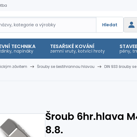
atba
Hledat
EVNÍ TECHNIKA
TESAŘSKÉ KOVÁNÍ
STAVEB
dinky, napínáky
zemní vruty, kotvící hroty
pěny, tm
rickým závitem
Šrouby se šestihrannou hlavou
DIN 933 šrouby se
Šroub 6hr.hlava M4
8.8.