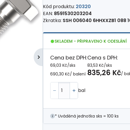
Kód produktu:
20320
EAN:
8591530203204
Zkratka:
SSH 006040 6HHXXZB1 088 
SKLADEM - PŘIPRAVENO K ODESLÁNÍ
Cena bez DPH:
Cena s DPH:
69,03 Kč
/
sks
83,53 Kč
/
sks
835,26 Kč
/ ba
690,30 Kč
/ balení
bal
* Uváděná jednotka sks = 100 ks