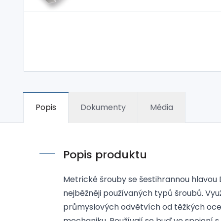
Popis
Dokumenty
Média
Popis produktu
Metrické šrouby se šestihrannou hlavou D
nejběžněji používaných typů šroubů. Využ
průmyslových odvětvích od těžkých oce
mechaniku. Používají se buď ve spojení s