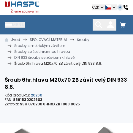
Hašpl
CZK
MENU
Úvod
SPOJOVACÍ MATERIÁL
Šrouby
HŘEBÍKY
SPOJOVACÍ MATERIÁL
KOTEVNÍ TECHNIKA
Šrouby s metrickým závitem
kramle
vruty, šrouby, matice
hmoždinky, napínáky
Šrouby se šestihrannou hlavou
DIN 933 šrouby se závitem k hlavě
Šroub 6hr.hlava M20x70 ZB závit celý DIN 933 8.8.
Šroub 6hr.hlava M20x70 ZB závit celý DIN 933
8.8.
Kód produktu:
20260
EAN:
8591530202603
Zkratka:
SSH 070200 6HHXXZB1 088 0025