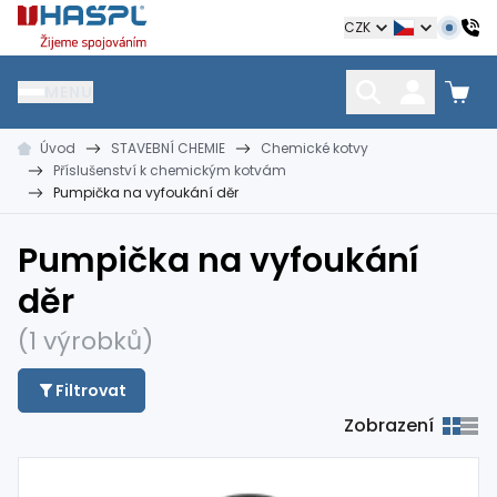
Hašpl
CZK
MENU
Úvod
STAVEBNÍ CHEMIE
Chemické kotvy
HŘEBÍKY
SPOJOVACÍ MATERIÁL
KOTEVNÍ TECHNIKA
Příslušenství k chemickým kotvám
kramle
vruty, šrouby, matice
hmoždinky, napínáky
Pumpička na vyfoukání děr
Pumpička na vyfoukání
děr
(1 výrobků)
Filtrovat
Zobrazení