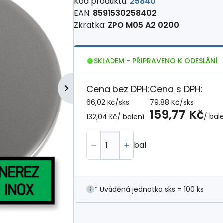
Kód produktu:
25840
EAN:
8591530258402
Zkratka:
ZPO M05 A2 0200
SKLADEM - PŘIPRAVENO K ODESLÁNÍ
Cena bez DPH:
Cena s DPH:
66,02 Kč
/
sks
79,88 Kč
/
sks
159,77 Kč
/ bal
132,04 Kč
/ balení
bal
* Uváděná jednotka sks = 100 ks