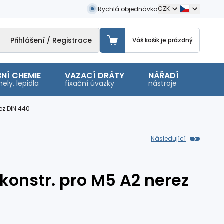
CZK
Rychlá objednávka
Přihlášení / Registrace
Váš košík je prázdný
NÍ CHEMIE
VAZACÍ DRÁTY
NÁŘADÍ
OSTA
ely, lepidla
fixační úvazky
nástroje
malé 
ez DIN 440
Následující
konstr. pro M5 A2 nerez