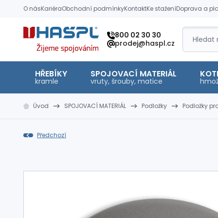
O nás
Kariéra
Obchodní podmínky
Kontakt
Ke stažení
Doprava a pl
Hašpl
800 02 30 30
prodej@haspl.cz
HŘEBÍKY
SPOJOVACÍ MATERIÁL
KOT
kramle
vruty, šrouby, matice
hmož
Úvod
SPOJOVACÍ MATERIÁL
Podložky
Podložky pr
Předchozí