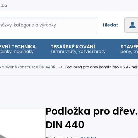
atba
Hledat
EVNÍ TECHNIKA
TESAŘSKÉ KOVÁNÍ
STAVEB
dinky, napínáky
zemní vruty, kotvící hroty
pěny, tm
o dřevěné konstrukce DIN 440R
Podložka pro dřev.konstr. pro M5 A2 ner
Podložka pro dřev.
DIN 440