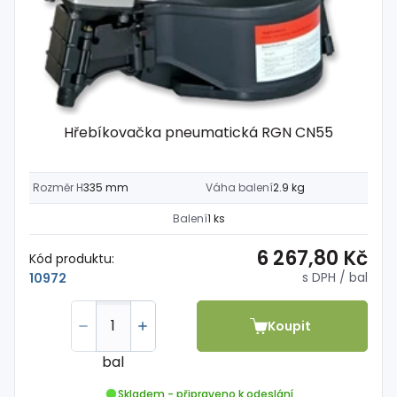
Hřebíkovačka pneumatická RGN CN55
Rozměr H
335 mm
Váha balení
2.9 kg
Balení
1 ks
6 267,80 Kč
Kód produktu:
s DPH
/ bal
10972
Koupit
bal
Skladem - připraveno k odeslání