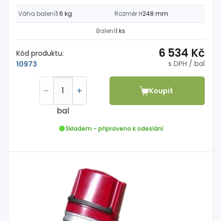
Váha balení
1.6 kg
Rozměr H
248 mm
Balení
1 ks
6 534 Kč
Kód produktu:
s DPH
/ bal
10973
Koupit
bal
Skladem - připraveno k odeslání