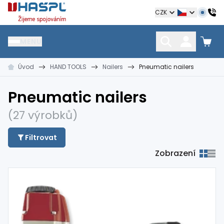
Hašpl
CZK
MENU
Úvod
HAND TOOLS
Nailers
Pneumatic nailers
HŘEBÍKY
SPOJOVACÍ MATERIÁL
KOTEVNÍ TECHNIKA
kramle
vruty, šrouby, matice
hmoždinky, napínáky
Pneumatic nailers
(27 výrobků)
Filtrovat
Zobrazení