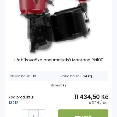
Hřebíkovačka pneumatická Montana PN100
Obsah balení
1 ks
Váha balení
5.24 kg
Balení
1 ks
11 434,50 Kč
Kód produktu:
s DPH
/ bal
13212
Koupit