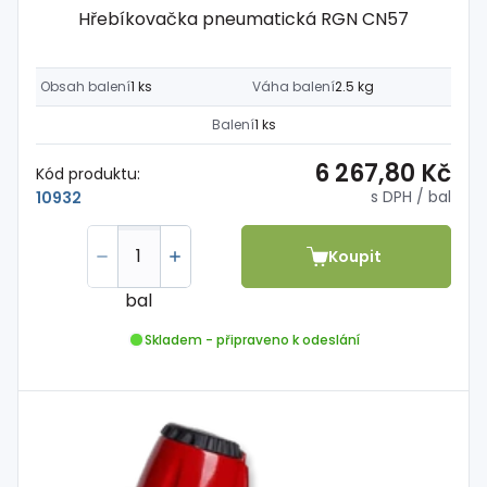
Hřebíkovačka pneumatická RGN CN57
Obsah balení
1 ks
Váha balení
2.5 kg
Balení
1 ks
6 267,80 Kč
Kód produktu:
s DPH
/ bal
10932
Koupit
bal
Skladem - připraveno k odeslání