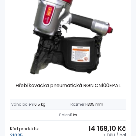
Hřebíkovačka pneumatická RGN CN100EPAL
Váha balení
6.5 kg
Rozměr H
335 mm
Balení
1 ks
14 169,10 Kč
Kód produktu:
s DPH
/ bal
21035