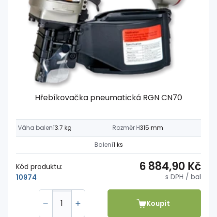
Hřebíkovačka pneumatická RGN CN70
Váha balení
3.7 kg
Rozměr H
315 mm
Balení
1 ks
6 884,90 Kč
Kód produktu:
s DPH
/ bal
10974
Koupit