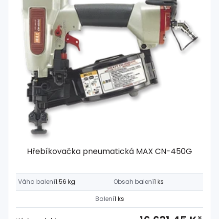
Hřebíkovačka pneumatická MAX CN-450G
Váha balení
1.56 kg
Obsah balení
1 ks
Balení
1 ks