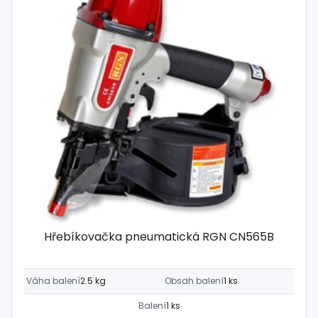
Hřebíkovačka pneumatická RGN CN565B
Váha balení
2.5 kg
Obsah balení
1 ks
Balení
1 ks