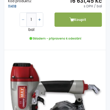
16 631,45 Kč
Kód produktu:
s DPH
/ bal
11418
Koupit
bal
Skladem - připraveno k odeslání