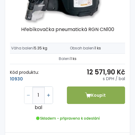
Hřebíkovačka pneumatická RGN CN100
Váha balení
5.35 kg
Obsah balení
1 ks
Balení
1 ks
12 571,90 Kč
Kód produktu:
s DPH
/ bal
10930
Koupit
bal
Skladem - připraveno k odeslání