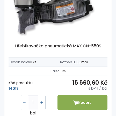
Hřebíkovačka pneumatická MAX CN-550S
Obsah balení
1 ks
Rozměr H
335 mm
Balení
1 ks
15 560,60 Kč
Kód produktu:
s DPH
/ bal
14018
Koupit
bal