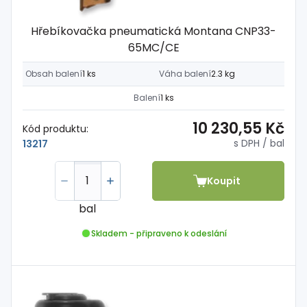
Hřebíkovačka pneumatická Montana CNP33-
65MC/CE
Obsah balení
1 ks
Váha balení
2.3 kg
Balení
1 ks
10 230,55 Kč
Kód produktu:
s DPH
/ bal
13217
Koupit
bal
Skladem - připraveno k odeslání