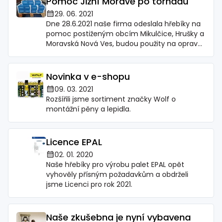
Pomoc Jižní Moravě po tornádu
29. 06. 2021
Dne 28.6.2021 naše firma odeslala hřebíky na
pomoc postiženým obcím Mikulčice, Hrušky a
Moravská Nová Ves, budou použity na opravy
poškozených objektů.
Novinka v e-shopu
09. 03. 2021
Rozšířili jsme sortiment značky Wolf o
montážní pěny a lepidla.
Licence EPAL
02. 01. 2020
Naše hřebíky pro výrobu palet EPAL opět
vyhověly přísným požadavkům a obdrželi
jsme Licenci pro rok 2021.
Naše zkušebna je nyní vybavena