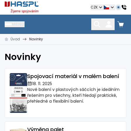
Hašpl
CZK
MENU
Úvod
Novinky
HŘEBÍKY
SPOJOVACÍ MATERIÁL
KOTEVNÍ TECHNIKA
kramle
vruty, šrouby, matice
hmoždinky, napínáky
Novinky
Spojovací materiál v malém balení
18. 11. 2025
Nové balení v plastových sáčcích je ideálním
řešením pro všechny, kteří hledají praktické,
přehledné a flexibilní balení.
Výměna palet