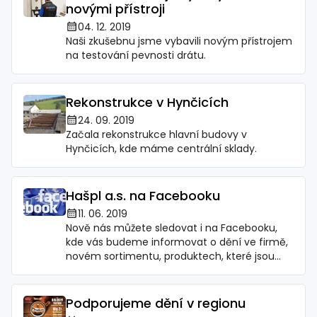
novými přístroji
04. 12. 2019
Naši zkušebnu jsme vybavili novým přístrojem
na testování pevnosti drátu.
Rekonstrukce v Hynčicích
24. 09. 2019
Začala rekonstrukce hlavní budovy v
Hynčicích, kde máme centrální sklady.
Hašpl a.s. na Facebooku
11. 06. 2019
Nově nás můžete sledovat i na Facebooku,
kde vás budeme informovat o dění ve firmě,
novém sortimentu, produktech, které jsou
právě v akci, ale i možnosti zasoutěžit si a při
troše štěstí něco vyhrát.
Podporujeme dění v regionu