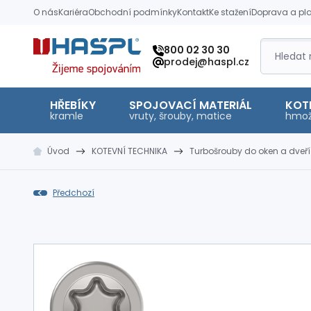
O nás
Kariéra
Obchodní podmínky
Kontakt
Ke stažení
Doprava a pl
Hašpl
800 02 30 30
prodej@haspl.cz
HŘEBÍKY
SPOJOVACÍ MATERIÁL
KOT
kramle
vruty, šrouby, matice
hmož
Úvod
KOTEVNÍ TECHNIKA
Turbošrouby do oken a dveří
Předchozí