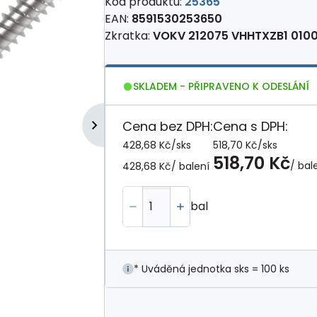
Kód produktu:
25365
EAN:
8591530253650
Zkratka:
VOKV 212075 VHHTXZB1 010
SKLADEM - PŘIPRAVENO K ODESLÁNÍ
Cena bez DPH:
Cena s DPH:
428,68 Kč
/
sks
518,70 Kč
/
sks
518,70 Kč
/ bal
428,68 Kč
/ balení
bal
* Uváděná jednotka sks = 100 ks