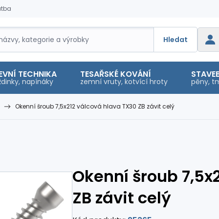
atba
Hledat
EVNÍ TECHNIKA
TESAŘSKÉ KOVÁNÍ
STAVEB
dinky, napínáky
zemní vruty, kotvící hroty
pěny, tm
Okenní šroub 7,5x212 válcová hlava TX30 ZB závit celý
Okenní šroub 7,5x
ZB závit celý