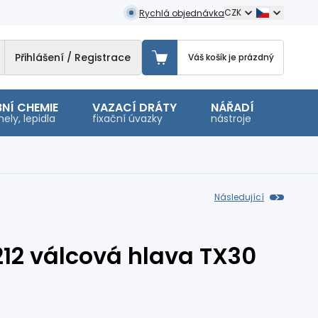
CZK
Rychlá objednávka
Přihlášení / Registrace
Váš košík je prázdný
NÍ CHEMIE
VAZACÍ DRÁTY
NÁŘADÍ
OSTA
ely, lepidla
fixační úvazky
nástroje
malé 
Následující
212 válcová hlava TX30