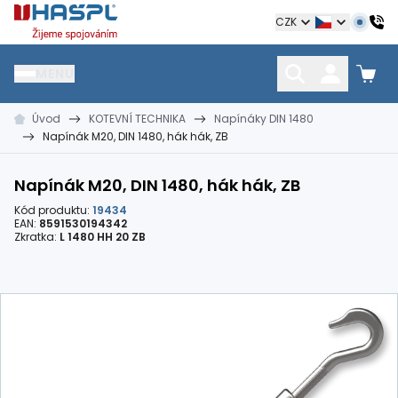
Hašpl
CZK
MENU
Úvod
KOTEVNÍ TECHNIKA
Napínáky DIN 1480
HŘEBÍKY
SPOJOVACÍ MATERIÁL
KOTEVNÍ TECHNIKA
Napínák M20, DIN 1480, hák hák, ZB
kramle
vruty, šrouby, matice
hmoždinky, napínáky
Napínák M20, DIN 1480, hák hák, ZB
Kód produktu:
19434
EAN:
8591530194342
Zkratka:
L 1480 HH 20 ZB