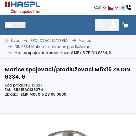
Hašpl
CZK
MENU
Úvod
SPOJOVACÍ MATERIÁL
Matice
HŘEBÍKY
SPOJOVACÍ MATERIÁL
KOTEVNÍ TECHNIKA
DIN 6334 Matice šestihranné prodlužovací
kramle
vruty, šrouby, matice
hmoždinky, napínáky
Matice spojovací/prodlužovací M5x15 ZB DIN 6334, 6
Matice spojovací/prodlužovací M5x15 ZB DIN
6334, 6
Kód produktu:
13627
EAN:
8591530136274
Zkratka:
ZMP M05X15 ZB 06 0500