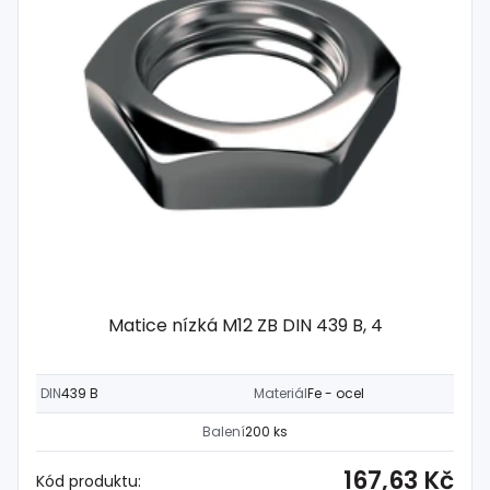
Matice nízká M12 ZB DIN 439 B, 4
DIN
439 B
Materiál
Fe - ocel
Balení
200 ks
167,63 Kč
Kód produktu: