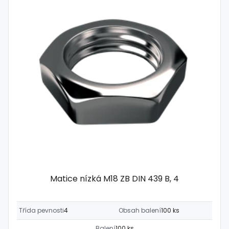
Matice nízká M18 ZB DIN 439 B, 4
Třída pevnosti
4
Obsah balení
100 ks
Balení
100 ks