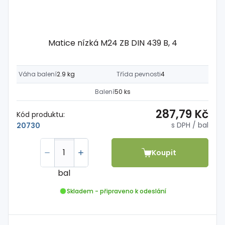
Matice nízká M24 ZB DIN 439 B, 4
Váha balení
2.9 kg
Třída pevnosti
4
Balení
50 ks
287,79 Kč
Kód produktu:
s DPH
/ bal
20730
Koupit
bal
Skladem - připraveno k odeslání