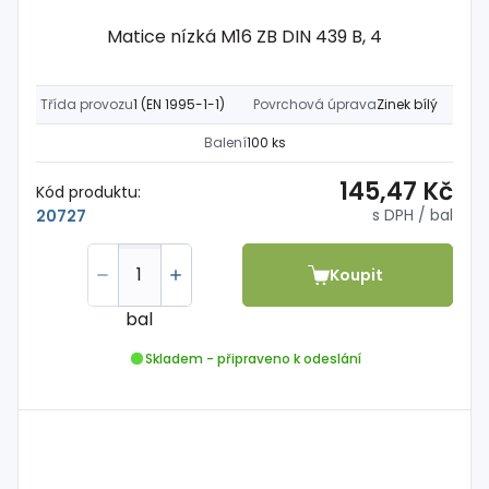
Matice nízká M16 ZB DIN 439 B, 4
Třída provozu
1 (EN 1995-1-1)
Povrchová úprava
Zinek bílý
Balení
100 ks
145,47 Kč
Kód produktu:
s DPH
/ bal
20727
Koupit
bal
Skladem - připraveno k odeslání