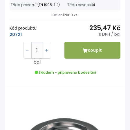
Třída provozu
1 (EN 1995-1-1)
Třída pevnosti
4
Balení
2000 ks
235,47 Kč
Kód produktu:
s DPH
/ bal
20721
Koupit
bal
Skladem - připraveno k odeslání