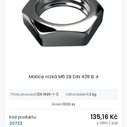
Matice nízká M6 ZB DIN 439 B, 4
Třída provozu
1 (EN 1995-1-1)
Váha balení
1.3 kg
Balení
1000 ks
135,16 Kč
Kód produktu:
s DPH
/ bal
20722