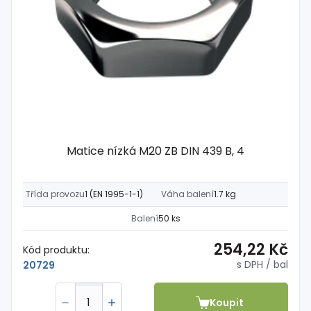
Matice nízká M20 ZB DIN 439 B, 4
Třída provozu
1 (EN 1995-1-1)
Váha balení
1.7 kg
Balení
50 ks
254,22 Kč
Kód produktu:
s DPH
/ bal
20729
Koupit