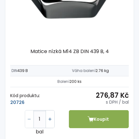
Matice nízká M14 ZB DIN 439 B, 4
DIN
439 B
Váha balení
2.76 kg
Balení
200 ks
276,87 Kč
Kód produktu:
s DPH
/ bal
20726
Koupit
bal