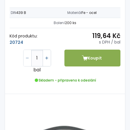
DIN
439 B
Materiál
Fe - ocel
Balení
200 ks
119,64 Kč
Kód produktu:
s DPH
/ bal
20724
Koupit
bal
Skladem - připraveno k odeslání