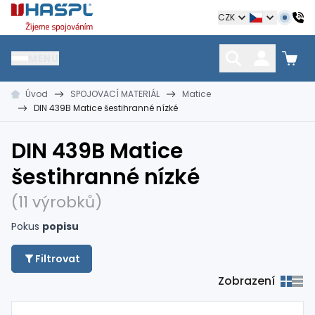
Hašpl
CZK
MENU
Úvod
SPOJOVACÍ MATERIÁL
Matice
HŘEBÍKY
SPOJOVACÍ MATERIÁL
KOTEVNÍ TECHNIKA
DIN 439B Matice šestihranné nízké
kramle
vruty, šrouby, matice
hmoždinky, napínáky
DIN 439B Matice
šestihranné nízké
(11 výrobků)
Pokus
popisu
Filtrovat
Zobrazení