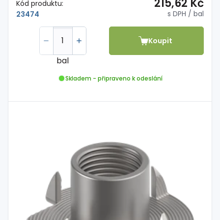
215,62 Kč
Kód produktu:
s DPH
/ bal
23474
Koupit
bal
Skladem - připraveno k odeslání