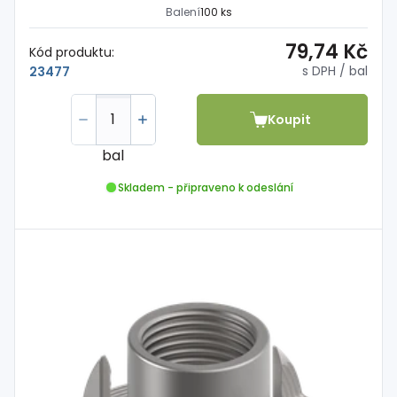
Balení
100 ks
79,74 Kč
Kód produktu:
s DPH
/ bal
23477
Koupit
bal
Skladem - připraveno k odeslání