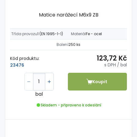
Matice narážecí M6x9 ZB
Třída provozu
1 (EN 1995-1-1)
Materiál
Fe - ocel
Balení
250 ks
123,72 Kč
Kód produktu:
s DPH
/ bal
23476
Koupit
bal
Skladem - připraveno k odeslání