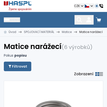
Hašpl
CZK
MENU
Úvod
SPOJOVACÍ MATERIÁL
Matice
Matice narážecí
HŘEBÍKY
SPOJOVACÍ MATERIÁL
KOTEVNÍ TECHNIKA
kramle
vruty, šrouby, matice
hmoždinky, napínáky
Matice narážecí
(6 výrobků)
Pokus
popisu
Filtrovat
Zobrazení