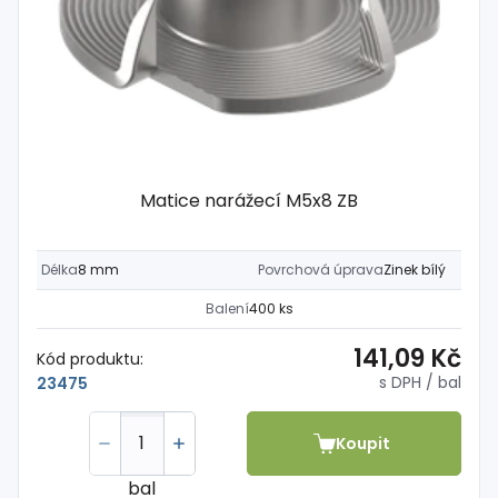
Matice narážecí M5x8 ZB
Délka
8 mm
Povrchová úprava
Zinek bílý
Balení
400 ks
141,09 Kč
Kód produktu:
s DPH
/ bal
23475
Koupit
bal