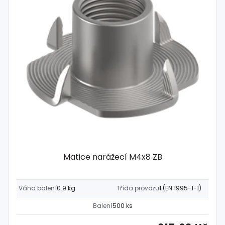
Matice narážecí M4x8 ZB
Váha balení
0.9 kg
Třída provozu
1 (EN 1995-1-1)
Balení
500 ks