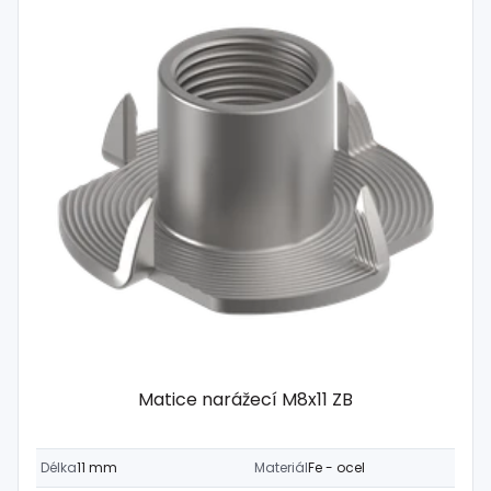
Matice narážecí M8x11 ZB
Délka
11 mm
Materiál
Fe - ocel