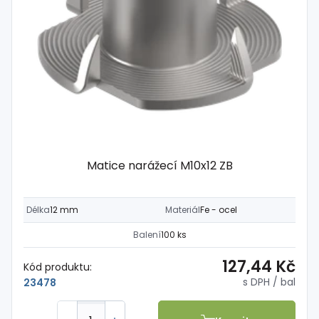
Matice narážecí M10x12 ZB
Délka
12 mm
Materiál
Fe - ocel
Balení
100 ks
127,44 Kč
Kód produktu:
s DPH
/ bal
23478