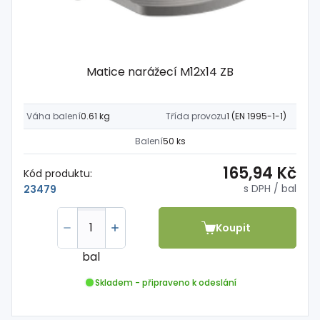
Matice narážecí M12x14 ZB
Váha balení
0.61 kg
Třída provozu
1 (EN 1995-1-1)
Balení
50 ks
165,94 Kč
Kód produktu:
s DPH
/ bal
23479
Koupit
bal
Skladem - připraveno k odeslání