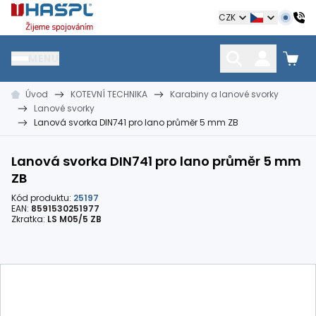
Hašpl
CZK
MENU
Úvod
KOTEVNÍ TECHNIKA
Karabiny a lanové svorky
HŘEBÍKY
SPOJOVACÍ MATERIÁL
KOTEVNÍ TECHNIKA
Lanové svorky
kramle
vruty, šrouby, matice
hmoždinky, napínáky
Lanová svorka DIN741 pro lano průměr 5 mm ZB
Lanová svorka DIN741 pro lano průměr 5 mm
ZB
Kód produktu:
25197
EAN:
8591530251977
Zkratka:
LS M05/5 ZB