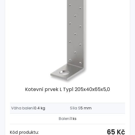
Kotevní prvek L Typ1 205x40x65x5,0
Váha balení
0.4 kg
Síla S
5 mm
Balení
1 ks
65 Kč
Kód produktu: