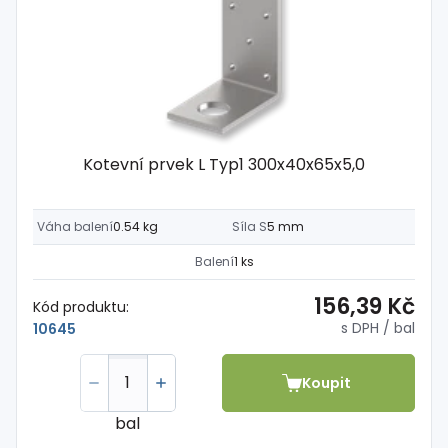
Kotevní prvek L Typ1 300x40x65x5,0
Váha balení
0.54 kg
Síla S
5 mm
Balení
1 ks
156,39 Kč
Kód produktu:
s DPH
/ bal
10645
Koupit
bal