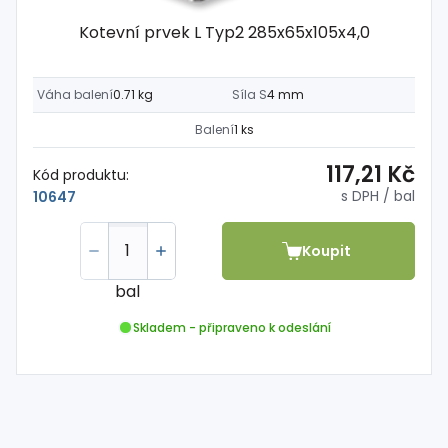
Kotevní prvek L Typ2 285x65x105x4,0
Váha balení
0.71 kg
Síla S
4 mm
Balení
1 ks
117,21 Kč
Kód produktu:
s DPH
/ bal
10647
Koupit
bal
Skladem - připraveno k odeslání