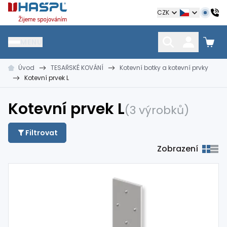
Hašpl
CZK
MENU
Úvod
TESAŘSKÉ KOVÁNÍ
Kotevní botky a kotevní prvky
HŘEBÍKY
SPOJOVACÍ MATERIÁL
KOTEVNÍ TECHNIKA
Kotevní prvek L
kramle
vruty, šrouby, matice
hmoždinky, napínáky
Kotevní prvek L
(3 výrobků)
Filtrovat
Zobrazení