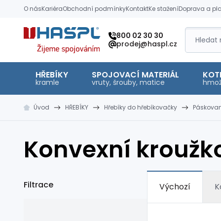
O nás
Kariéra
Obchodní podmínky
Kontakt
Ke stažení
Doprava a pl
Hašpl
800 02 30 30
prodej@haspl.cz
HŘEBÍKY
SPOJOVACÍ MATERIÁL
KOT
kramle
vruty, šrouby, matice
hmož
Úvod
HŘEBÍKY
Hřebíky do hřebíkovačky
Páskovan
Konvexní kroužko
Filtrace
Výchozí
K