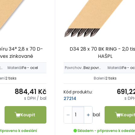
píru 34° 2,8 x 70 D-
D34 28 x 70 BK RING - 2,0 ti
vex zinkované
HAŠPL
Zinek žlutý > 12µm
Materiál
Fe - ocel
Povrchová úprava
Bez povrch. úpravy
Materiál
Fe - oc
ení
2 tisks
Balení
2 tisks
884,41 Kč
691,2
Kód produktu:
s DPH
/ bal
s DP
27214
bal
Koupit
Koupi
řipraveno k odeslání
Skladem - připraveno k odeslá