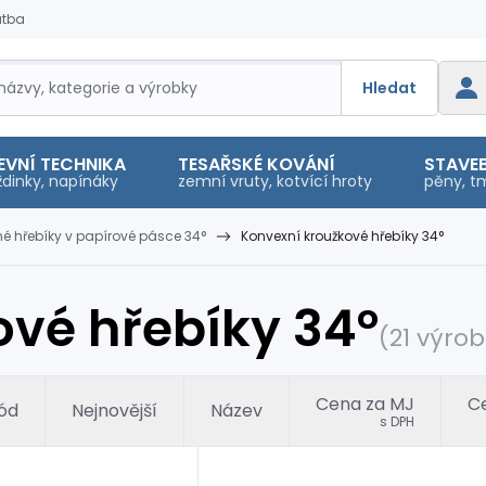
atba
Hledat
EVNÍ TECHNIKA
TESAŘSKÉ KOVÁNÍ
STAVEB
dinky, napínáky
zemní vruty, kotvící hroty
pěny, tm
é hřebíky v papírové pásce 34°
Konvexní kroužkové hřebíky 34°
vé hřebíky 34°
(21 výro
Cena za MJ
Ce
ód
Nejnovější
Název
s DPH