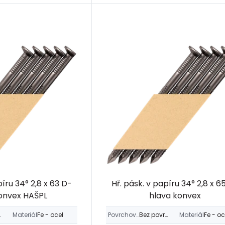
píru 34° 2,8 x 63 D-
Hř. pásk. v papíru 34° 2,8 x 6
onvex HAŠPL
hlava konvex
úpravy
Materiál
Fe - ocel
Povrchová úprava
Bez povrch. úpravy
Materiál
Fe - oc