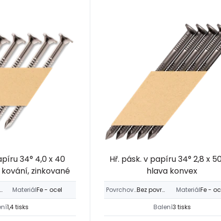
apíru 34° 4,0 x 40
Hř. pásk. v papíru 34° 2,8 x 5
 kování, zinkované
hlava konvex
ek bílý > 12µm
Materiál
Fe - ocel
Povrchová úprava
Bez povrch. úpravy
Materiál
Fe - oc
ení
1,4 tisks
Balení
3 tisks