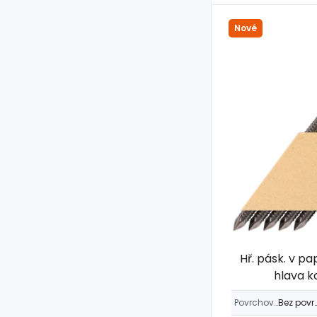
Nové
Hř. pásk. v pa
hlava k
Povrchová úprava
Bez povrch. 