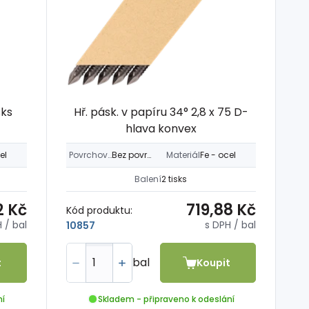
sks
Hř. pásk. v papíru 34° 2,8 x 75 D-
hlava konvex
el
Povrchová úprava
Bez povrch. úpravy
Materiál
Fe - ocel
Balení
2 tisks
2 Kč
719,88 Kč
Kód produktu:
H
/ bal
s DPH
/ bal
10857
bal
t
Koupit
ní
Skladem - připraveno k odeslání