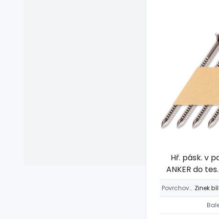
Hř. pásk. v p
ANKER do tes.
Povrchová úprava
Zin
Bal