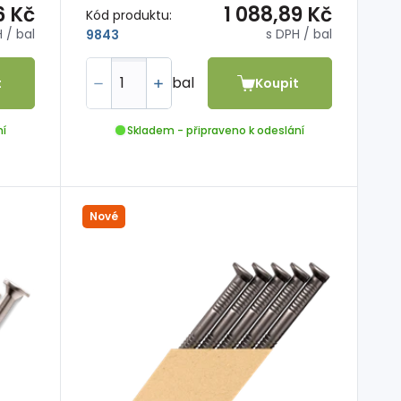
6 Kč
1 088,89 Kč
Kód produktu:
H
/ bal
s DPH
/ bal
9843
bal
t
Koupit
ní
Skladem - připraveno k odeslání
Nové