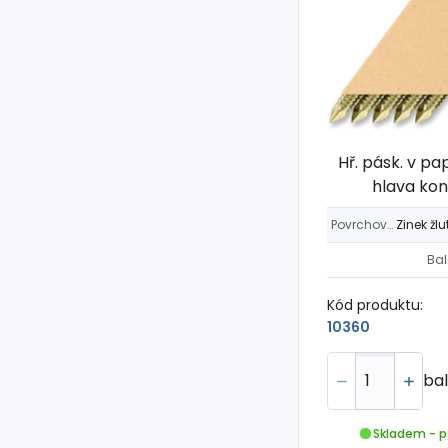
Hř. pásk. v pa
hlava kon
Povrchová úprava
Bal
Kód produktu:
10360
bal
Skladem - p