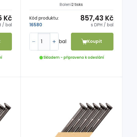
Balení
2 tisks
5 Kč
857,43 Kč
Kód produktu:
H
/ bal
s DPH
/ bal
16580
bal
t
Koupit
ní
Skladem - připraveno k odeslání