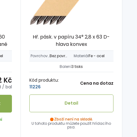
 60
Hř. pásk. v papíru 34° 2,8 x 63 D-
ané
hlava konvex
el
Povrchová úprava
Bez povrch. úpravy
Materiál
Fe - ocel
Balení
3 tisks
2 Kč
Kód produktu:
Cena na dotaz
H
/ bal
11226
Detail
t
Zboží není na skladě.
ní
U tohoto produktu můžete použít hlídacího
psa.