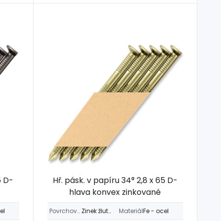
5 D-
Hř. pásk. v papíru 34° 2,8 x 65 D-
hlava konvex zinkované
el
Povrchová úprava
Zinek žlutý > 12µm
Materiál
Fe - ocel