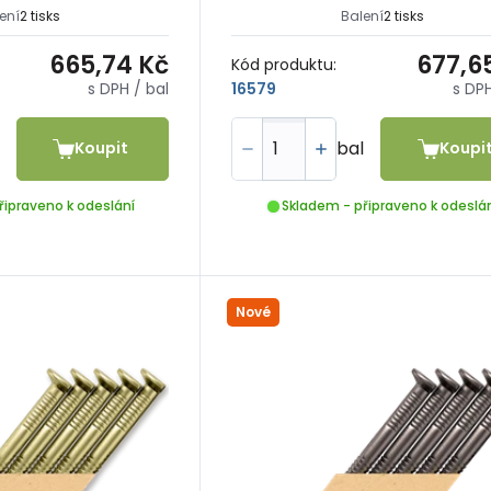
ení
2 tisks
Balení
2 tisks
665,74 Kč
677,6
Kód produktu:
s DPH
/ bal
s DP
16579
bal
Koupit
Koupi
řipraveno k odeslání
Skladem - připraveno k odeslá
Nové