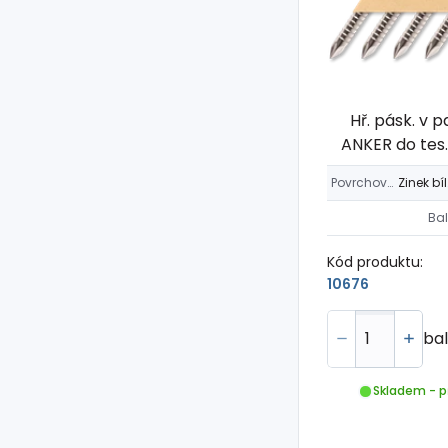
Hř. pásk. v p
ANKER do tes
Povrchová úprava
Zin
Bal
Kód produktu:
10676
bal
Skladem - p