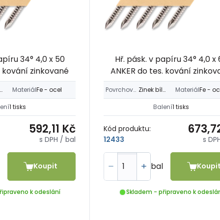
apíru 34° 4,0 x 50
Hř. pásk. v papíru 34° 4,0 x
. kování zinkované
ANKER do tes. kování zinkov
ek bílý > 12µm
Materiál
Fe - ocel
Povrchová úprava
Zinek bílý > 12µm
Materiál
Fe - oc
ení
1 tisks
Balení
1 tisks
592,11 Kč
673,7
Kód produktu:
s DPH
/ bal
s DP
12433
bal
Koupit
Koupi
řipraveno k odeslání
Skladem - připraveno k odeslá