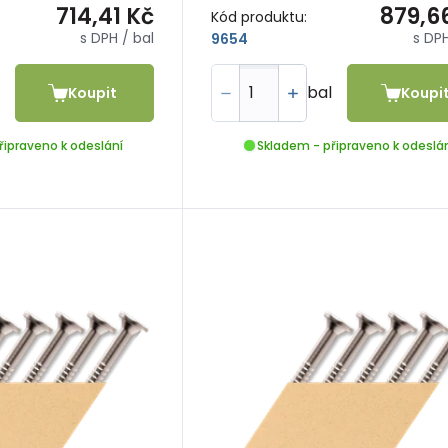
714,41 Kč
879,6
Kód produktu:
s DPH
/ bal
s DP
9654
bal
Koupit
Koupi
řipraveno k odeslání
Skladem - připraveno k odeslá