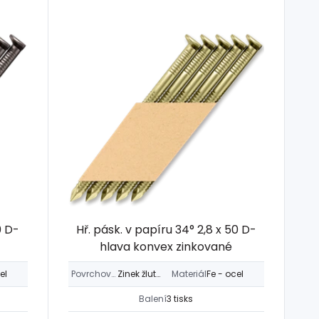
0 D-
Hř. pásk. v papíru 34° 2,8 x 50 D-
hlava konvex zinkované
el
Povrchová úprava
Zinek žlutý > 12µm
Materiál
Fe - ocel
Balení
3 tisks