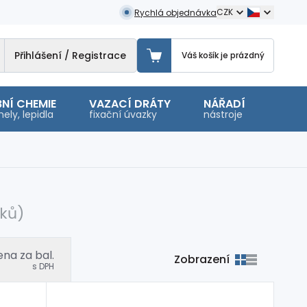
CZK
Rychlá objednávka
Přihlášení / Registrace
Váš košík je prázdný
NÍ CHEMIE
VAZACÍ DRÁTY
NÁŘADÍ
OSTA
ely, lepidla
fixační úvazky
nástroje
malé 
bků)
na za bal.
Zobrazení
s DPH