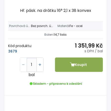
Hř. pásk. na drátku 16° 2,1 x 38 konvex
Povrchová úprava
Bez povrch. úpravy
Materiál
Fe - ocel
Balení
14,7 tisks
1 351,99 Kč
Kód produktu:
s DPH
/ bal
3679
Koupit
bal
Skladem - připraveno k odeslání