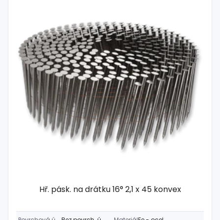
Hř. pásk. na drátku 16° 2,1 x 45 konvex
Povrchová úprava
Bez povrch. úpravy
Materiál
Fe - ocel