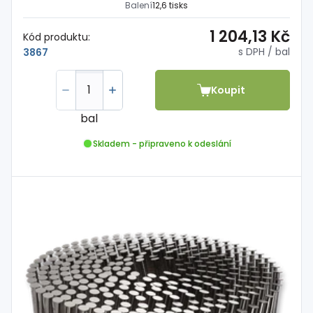
Balení
12,6 tisks
1 204,13 Kč
Kód produktu:
s DPH
/ bal
3867
Koupit
bal
Skladem - připraveno k odeslání