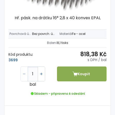
Hř. pásk. na drátku 16° 2,8 x 40 konvex EPAL
Povrchová úprava
Bez povrch. úpravy
Materiál
Fe - ocel
Balení
8,1 tisks
818,38 Kč
Kód produktu:
s DPH
/ bal
3699
Koupit
bal
Skladem - připraveno k odeslání