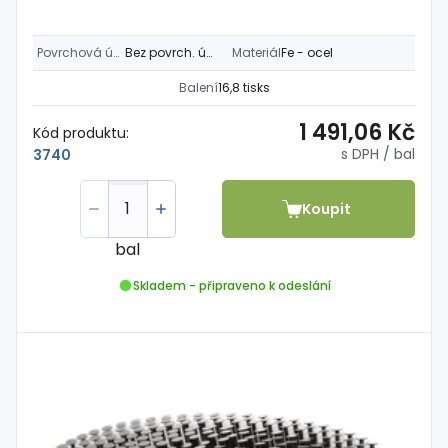
Povrchová úprava
Bez povrch. úpravy
Materiál
Fe - ocel
Balení
16,8 tisks
1 491,06 Kč
Kód produktu:
s DPH
/ bal
3740
Koupit
bal
Skladem - připraveno k odeslání