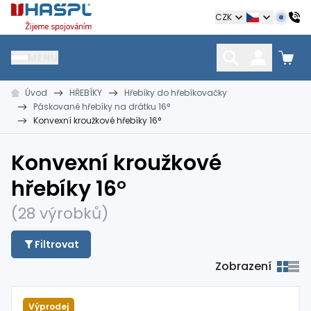
Hašpl
CZK
MENU
Úvod
HŘEBÍKY
Hřebíky do hřebíkovačky
HŘEBÍKY
SPOJOVACÍ MATERIÁL
KOTEVNÍ TECHNIKA
Páskované hřebíky na drátku 16°
kramle
vruty, šrouby, matice
hmoždinky, napínáky
Konvexní kroužkové hřebíky 16°
Konvexní kroužkové
hřebíky 16°
(28 výrobků)
Filtrovat
Zobrazení
Výprodej