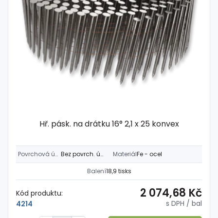
Hř. pásk. na drátku 16° 2,1 x 25 konvex
Povrchová úprava
Bez povrch. úpravy
Materiál
Fe - ocel
Balení
18,9 tisks
2 074,68 Kč
Kód produktu:
s DPH
/ bal
4214