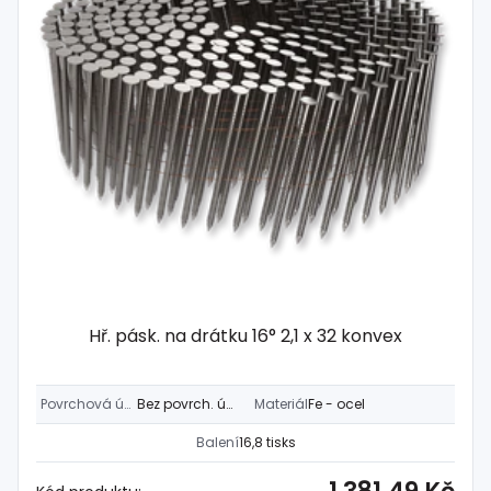
Hř. pásk. na drátku 16° 2,1 x 32 konvex
Povrchová úprava
Bez povrch. úpravy
Materiál
Fe - ocel
Balení
16,8 tisks