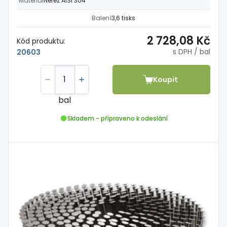
Materiál
Nerez AISI 304
Balení
3,6 tisks
2 728,08 Kč
Kód produktu:
s DPH
/ bal
20603
Koupit
bal
Skladem - připraveno k odeslání