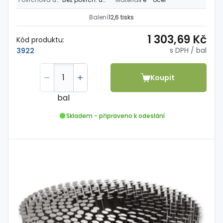
Balení
12,6 tisks
1 303,69 Kč
Kód produktu:
s DPH
/ bal
3922
Koupit
bal
Skladem - připraveno k odeslání