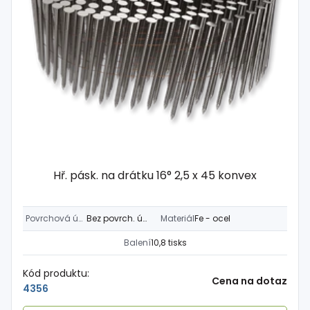
Hř. pásk. na drátku 16° 2,5 x 45 konvex
Povrchová úprava
Bez povrch. úpravy
Materiál
Fe - ocel
Balení
10,8 tisks
Kód produktu:
Cena na dotaz
4356