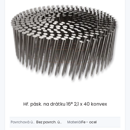
Hř. pásk. na drátku 16° 2,1 x 40 konvex
Povrchová úprava
Bez povrch. úpravy
Materiál
Fe - ocel