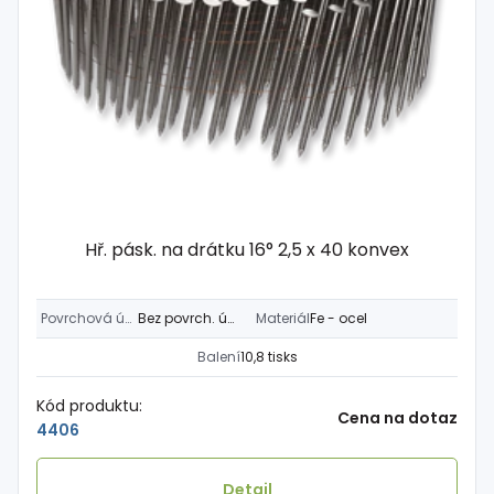
Hř. pásk. na drátku 16° 2,5 x 40 konvex
Povrchová úprava
Bez povrch. úpravy
Materiál
Fe - ocel
Balení
10,8 tisks
Kód produktu:
Cena na dotaz
4406
Detail