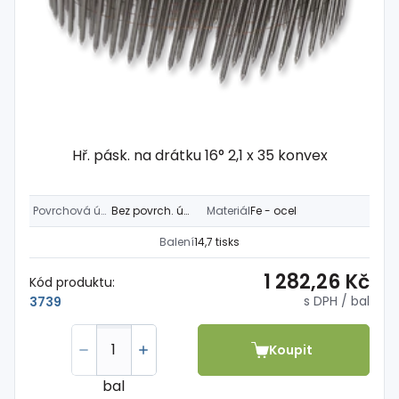
Hř. pásk. na drátku 16° 2,1 x 35 konvex
Povrchová úprava
Bez povrch. úpravy
Materiál
Fe - ocel
Balení
14,7 tisks
1 282,26 Kč
Kód produktu:
s DPH
/ bal
3739
Koupit
bal