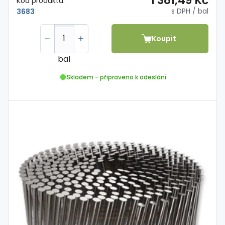
1 381,49 Kč
Kód produktu:
s DPH
/ bal
3683
Koupit
bal
Skladem - připraveno k odeslání