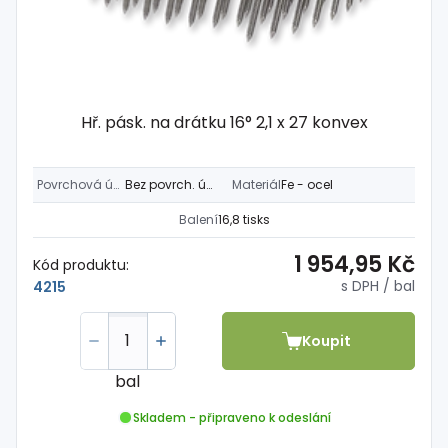
Hř. pásk. na drátku 16° 2,1 x 27 konvex
Povrchová úprava
Bez povrch. úpravy
Materiál
Fe - ocel
Balení
16,8 tisks
1 954,95 Kč
Kód produktu:
s DPH
/ bal
4215
Koupit
bal
Skladem - připraveno k odeslání