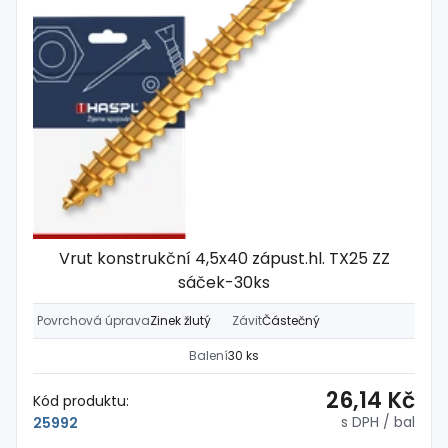
Vrut konstrukční 4,5x40 zápust.hl. TX25 ZZ
sáček-30ks
Povrchová úprava
Zinek žlutý
Závit
Částečný
Balení
30 ks
26,14 Kč
Kód produktu:
s DPH
/ bal
25992