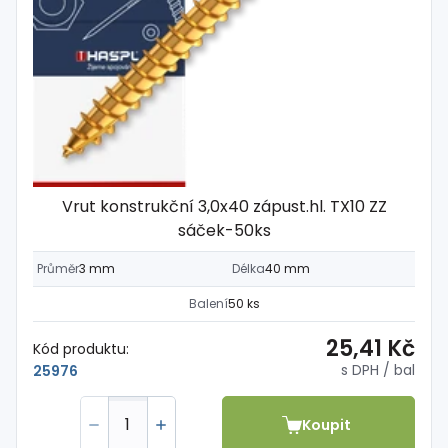
Vrut konstrukční 3,0x40 zápust.hl. TX10 ZZ
sáček-50ks
Průměr
3 mm
Délka
40 mm
Balení
50 ks
25,41 Kč
Kód produktu:
s DPH
/ bal
25976
Koupit