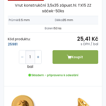
Vrut konstrukční 3,5x35 zápust.hl. TX15 ZZ
sáček-50ks
Průměr
3.5 mm
Délka
35 mm
Balení
50 ks
25,41 Kč
Kód produktu:
s DPH
/ bal
25981
Koupit
bal
Skladem - připraveno k odeslání