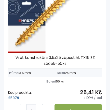
Vrut konstrukční 3,5x25 zápust.hl. TX15 ZZ
sáček-50ks
Průměr
3.5 mm
Délka
25 mm
Balení
50 ks
25,41 Kč
Kód produktu:
s DPH
/ bal
25979