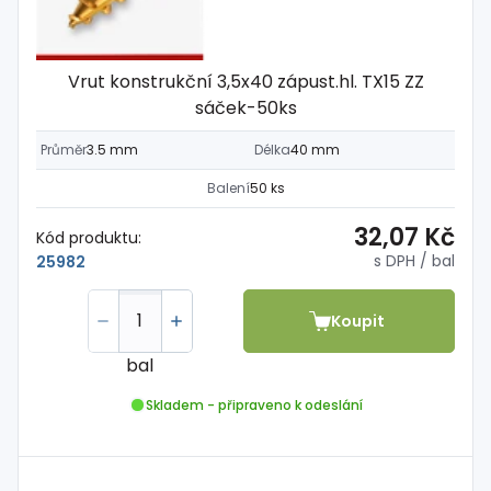
Vrut konstrukční 3,5x40 zápust.hl. TX15 ZZ
sáček-50ks
Průměr
3.5 mm
Délka
40 mm
Balení
50 ks
32,07 Kč
Kód produktu:
s DPH
/ bal
25982
Koupit
bal
Skladem - připraveno k odeslání