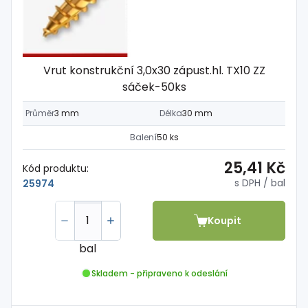
Vrut konstrukční 3,0x30 zápust.hl. TX10 ZZ
sáček-50ks
Průměr
3 mm
Délka
30 mm
Balení
50 ks
25,41 Kč
Kód produktu:
s DPH
/ bal
25974
Koupit
bal
Skladem - připraveno k odeslání