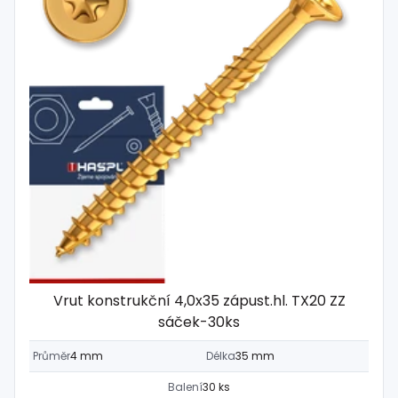
Vrut konstrukční 4,0x35 zápust.hl. TX20 ZZ
sáček-30ks
Průměr
4 mm
Délka
35 mm
Balení
30 ks