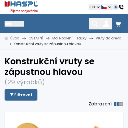
Hašpl
CZK
MENU
Úvod
OSTATNÍ
Malé balení - sáčky
Vruty do dřeva
HŘEBÍKY
SPOJOVACÍ MATERIÁL
KOTEVNÍ TECHNIKA
Konstrukční vruty se zápustnou hlavou
kramle
vruty, šrouby, matice
hmoždinky, napínáky
Konstrukční vruty se
zápustnou hlavou
(29 výrobků)
Filtrovat
Zobrazení