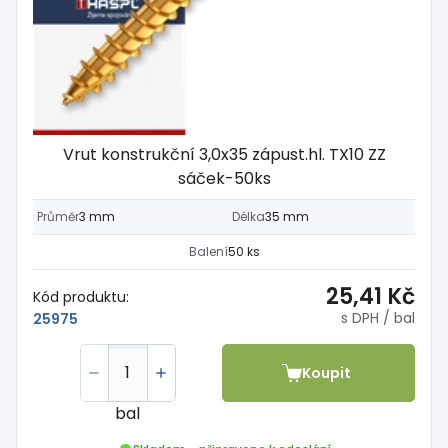
Vrut konstrukční 3,0x35 zápust.hl. TX10 ZZ
sáček-50ks
Průměr
3 mm
Délka
35 mm
Balení
50 ks
25,41 Kč
Kód produktu:
s DPH
/ bal
25975
Koupit
bal