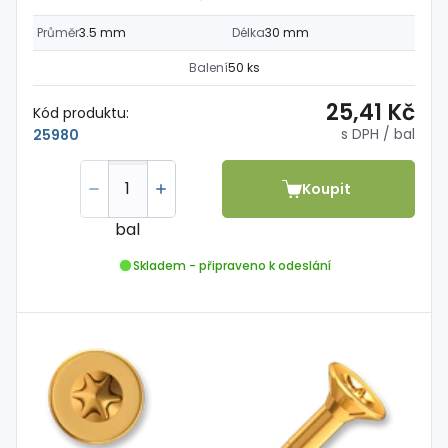
Průměr
3.5 mm
Délka
30 mm
Balení
50 ks
25,41 Kč
Kód produktu:
s DPH
/ bal
25980
Koupit
bal
Skladem - připraveno k odeslání