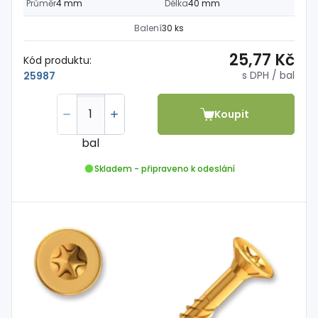
Průměr
4 mm
Délka
40 mm
Balení
30 ks
25,77 Kč
Kód produktu:
s DPH
/ bal
25987
Koupit
bal
Skladem - připraveno k odeslání