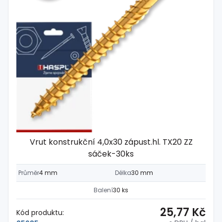
Vrut konstrukční 4,0x30 zápust.hl. TX20 ZZ
sáček-30ks
Průměr
4 mm
Délka
30 mm
Balení
30 ks
25,77 Kč
Kód produktu: