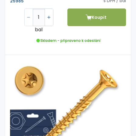
s DPH
/ bal
25985
Koupit
bal
Skladem - připraveno k odeslání