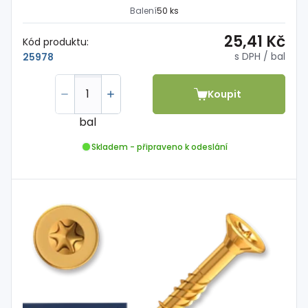
Balení
50 ks
25,41 Kč
Kód produktu:
s DPH
/ bal
25978
Koupit
bal
Skladem - připraveno k odeslání