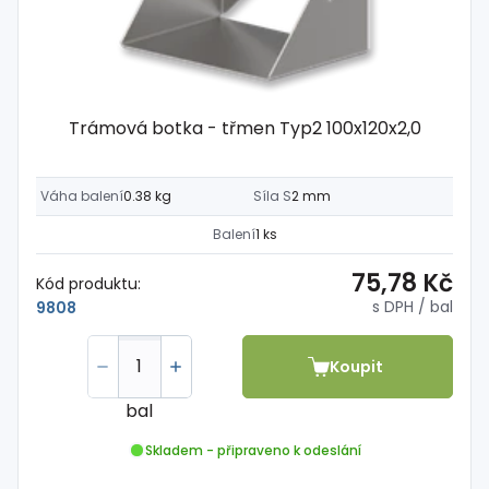
Trámová botka - třmen Typ2 100x120x2,0
Váha balení
0.38 kg
Síla S
2 mm
Balení
1 ks
75,78 Kč
Kód produktu:
s DPH
/ bal
9808
Koupit
bal
Skladem - připraveno k odeslání