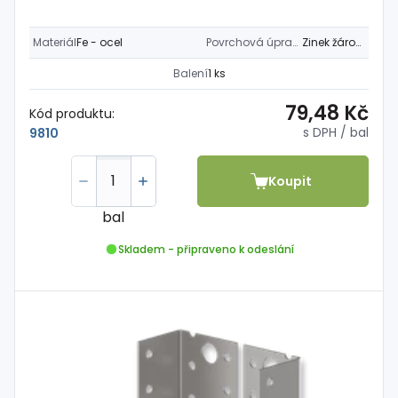
Materiál
Fe - ocel
Povrchová úprava
Zinek žárový
Balení
1 ks
79,48 Kč
Kód produktu:
s DPH
/ bal
9810
Koupit
bal
Skladem - připraveno k odeslání