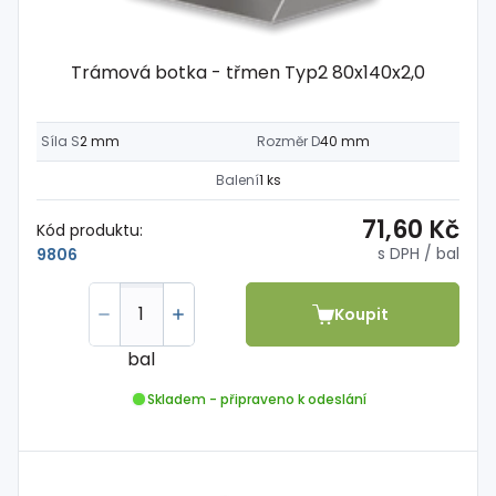
Trámová botka - třmen Typ2 80x140x2,0
Síla S
2 mm
Rozměr D
40 mm
Balení
1 ks
71,60 Kč
Kód produktu:
s DPH
/ bal
9806
Koupit
bal
Skladem - připraveno k odeslání