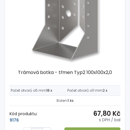
Trámová botka - třmen Typ2 100x100x2,0
Počet otvorů o5 mm
18 x
Počet otvorů o11 mm
2 x
Balení
1 ks
67,80 Kč
Kód produktu:
s DPH
/ bal
9176