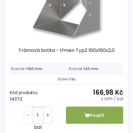
Trámová botka - třmen Typ2 160x160x2,0
Rozměr H
160 mm
Rozměr E
43 mm
Balení
1 ks
166,98 Kč
Kód produktu:
s DPH
/ bal
14372
Koupit
bal