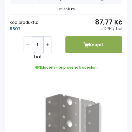
Balení
1 ks
87,77 Kč
Kód produktu:
s DPH
/ bal
9807
Koupit
bal
Skladem - připraveno k odeslání