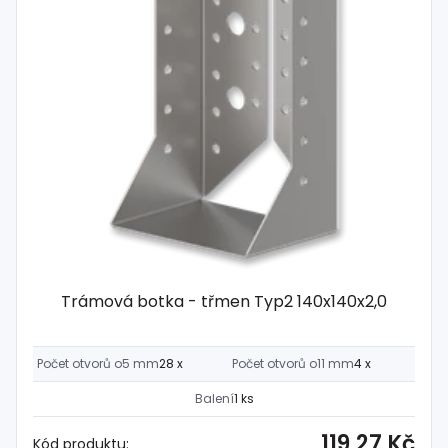
Trámová botka - třmen Typ2 140x140x2,0
Počet otvorů o5 mm
28 x
Počet otvorů o11 mm
4 x
Balení
1 ks
119,27 Kč
Kód produktu: