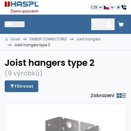
Hašpl
CZK
MENU
Úvod
TIMBER CONNECTORS
Joist hangers
HŘEBÍKY
SPOJOVACÍ MATERIÁL
KOTEVNÍ TECHNIKA
Joist hangers type 2
kramle
vruty, šrouby, matice
hmoždinky, napínáky
Joist hangers type 2
(9 výrobků)
Filtrovat
Zobrazení