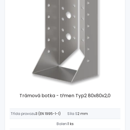
Trámová botka - třmen Typ2 80x80x2,0
Třída provozu
3 (EN 1995-1-1)
Síla S
2 mm
Balení
1 ks