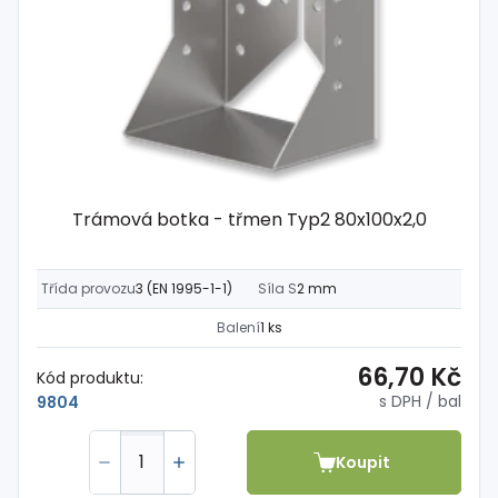
Trámová botka - třmen Typ2 80x100x2,0
Třída provozu
3 (EN 1995-1-1)
Síla S
2 mm
Balení
1 ks
66,70 Kč
Kód produktu:
s DPH
/ bal
9804
Koupit