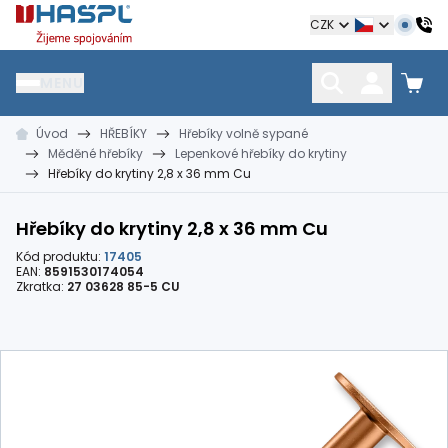
Hašpl
CZK
MENU
Úvod
HŘEBÍKY
Hřebíky volně sypané
HŘEBÍKY
SPOJOVACÍ MATERIÁL
KOTEVNÍ TECHNIKA
Měděné hřebíky
Lepenkové hřebíky do krytiny
kramle
vruty, šrouby, matice
hmoždinky, napínáky
Hřebíky do krytiny 2,8 x 36 mm Cu
Hřebíky do krytiny 2,8 x 36 mm Cu
Kód produktu:
17405
EAN:
8591530174054
Zkratka:
27 03628 85-5 CU