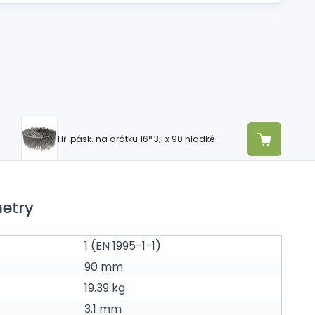
Hř. pásk. na drátku 16° 3,1 x 90 hladké
etry
1 (EN 1995-1-1)
90 mm
19.39 kg
3.1 mm