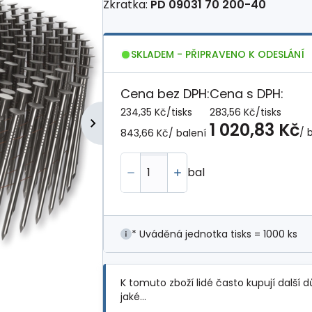
Zkratka:
PD 09031 70 200-40
SKLADEM - PŘIPRAVENO K ODESLÁNÍ
Cena bez DPH:
Cena s DPH:
234,35 Kč
/
tisks
283,56 Kč
/
tisks
1 020,83 Kč
/ 
843,66 Kč
/ balení
bal
* Uváděná jednotka tisks = 1000 ks
K tomuto zboží lidé často kupují další d
jaké…