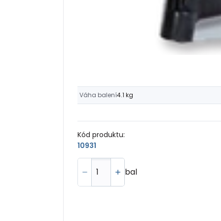
Váha balení
4.1 kg
Kód produktu:
10931
bal