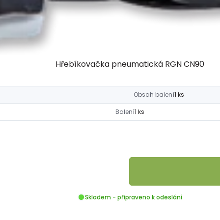
Hřebíkovačka pneumatická RGN CN90
Obsah balení
1 ks
Balení
1 ks
Skladem - připraveno k odeslání