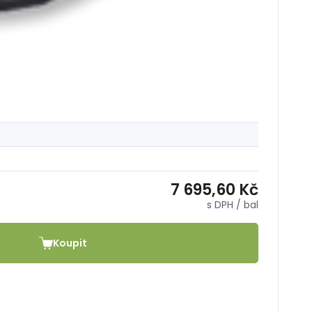
Ob
7 695,60 Kč
Kó
s DPH
/ bal
12
Koupit