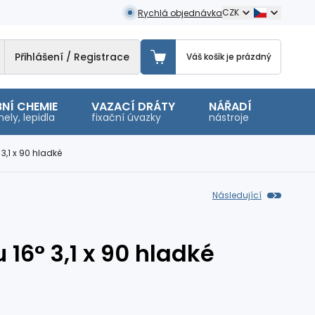
CZK
Rychlá objednávka
Přihlášení / Registrace
Váš košík je prázdný
NÍ CHEMIE
VAZACÍ DRÁTY
NÁŘADÍ
OSTA
ely, lepidla
fixační úvazky
nástroje
malé 
 3,1 x 90 hladké
Následující
 16° 3,1 x 90 hladké