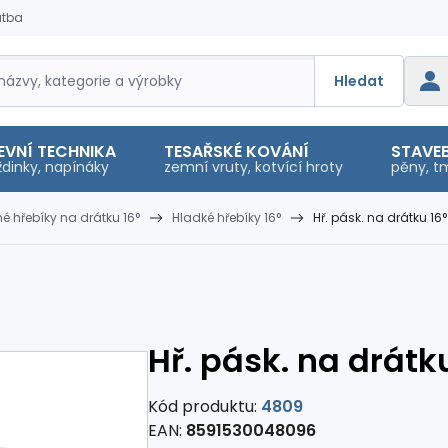
atba
Hledat
EVNÍ TECHNIKA
TESAŘSKÉ KOVÁNÍ
STAVEB
dinky, napínáky
zemní vruty, kotvící hroty
pěny, tm
é hřebíky na drátku 16°
Hladké hřebíky 16°
Hř. pásk. na drátku 16°
Hř. pásk. na drátku
Kód produktu:
4809
EAN:
8591530048096