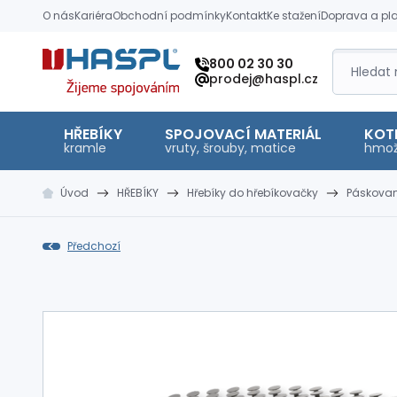
O nás
Kariéra
Obchodní podmínky
Kontakt
Ke stažení
Doprava a pl
Hašpl
800 02 30 30
prodej@haspl.cz
HŘEBÍKY
SPOJOVACÍ MATERIÁL
KOT
kramle
vruty, šrouby, matice
hmož
Úvod
HŘEBÍKY
Hřebíky do hřebíkovačky
Páskovan
Předchozí