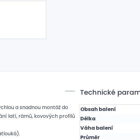
Technické param
ychlou a snadnou montáž do
Obsah balení
í latí, rámů, kovových profilů
Délka
Váha balení
atlouká).
Průměr