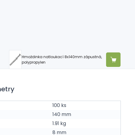
Hmoždinka natloukací 8x140mm zápustná,
polypropylen
etry
100 ks
140 mm
1.91 kg
8 mm