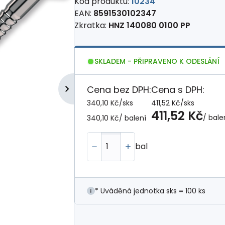
Kód produktu:
10234
EAN:
8591530102347
Zkratka:
HNZ 140080 0100 PP
SKLADEM - PŘIPRAVENO K ODESLÁNÍ
Cena bez DPH:
Cena s DPH:
340,10 Kč
/
sks
411,52 Kč
/
sks
411,52 Kč
/ bale
340,10 Kč
/ balení
bal
* Uváděná jednotka sks = 100 ks