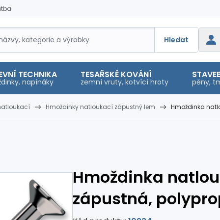
atba
Hledat
EVNÍ TECHNIKA
TESAŘSKÉ KOVÁNÍ
STAVEB
dinky, napínáky
zemní vruty, kotvící hroty
pěny, tm
atloukací
Hmoždinky natloukací zápustný lem
Hmoždinka natl
Hmoždinka natlo
zápustná, polypro