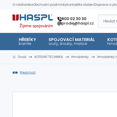
O nás
Kariéra
Obchodní podmínky
Kontakt
Ke stažení
Doprava a pl
Hašpl
800 02 30 30
prodej@haspl.cz
HŘEBÍKY
SPOJOVACÍ MATERIÁL
KOT
kramle
vruty, šrouby, matice
hmož
Úvod
KOTEVNÍ TECHNIKA
Hmoždinky
Hmoždinky n
Předchozí