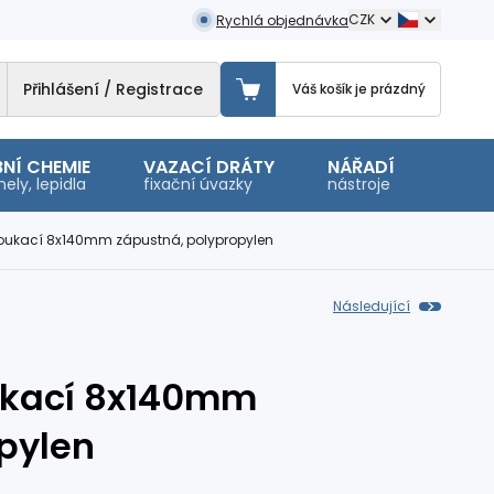
CZK
Rychlá objednávka
Přihlášení / Registrace
Váš košík je prázdný
NÍ CHEMIE
VAZACÍ DRÁTY
NÁŘADÍ
OSTA
ely, lepidla
fixační úvazky
nástroje
malé 
oukací 8x140mm zápustná, polypropylen
Následující
ukací 8x140mm
pylen