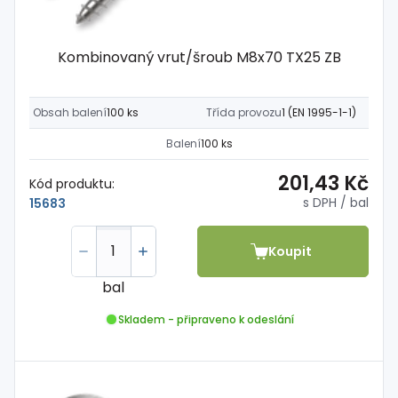
Kombinovaný vrut/šroub M8x70 TX25 ZB
Obsah balení
100 ks
Třída provozu
1 (EN 1995-1-1)
Balení
100 ks
201,43 Kč
Kód produktu:
s DPH
/ bal
15683
Koupit
bal
Skladem - připraveno k odeslání