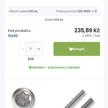
Obsah balení
100 ks
Třída provozu
1 (EN 1995-1-1)
Balení
100 ks
235,89 Kč
Kód produktu:
s DPH
/ bal
15685
Koupit
bal
Skladem - připraveno k odeslání