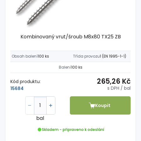
Kombinovaný vrut/šroub M8x80 TX25 ZB
Obsah balení
100 ks
Třída provozu
1 (EN 1995-1-1)
Balení
100 ks
265,26 Kč
Kód produktu:
s DPH
/ bal
15684
Koupit
bal
Skladem - připraveno k odeslání