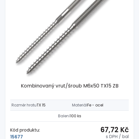
Kombinovaný vrut/šroub M6x50 TX15 ZB
Rozměr hrotu
TX 15
Materiál
Fe - ocel
Balení
100 ks
67,72 Kč
Kód produktu:
s DPH
/ bal
15677