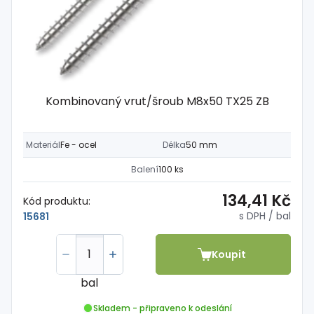
Kombinovaný vrut/šroub M8x50 TX25 ZB
Materiál
Fe - ocel
Délka
50 mm
Balení
100 ks
134,41 Kč
Kód produktu:
s DPH
/ bal
15681
Koupit
bal
Skladem - připraveno k odeslání