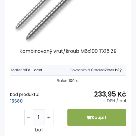
Kombinovaný vrut/šroub M6x100 TX15 ZB
Materiál
Fe - ocel
Povrchová úprava
Zinek bílý
Balení
100 ks
233,95 Kč
Kód produktu:
s DPH
/ bal
15680
Koupit
bal