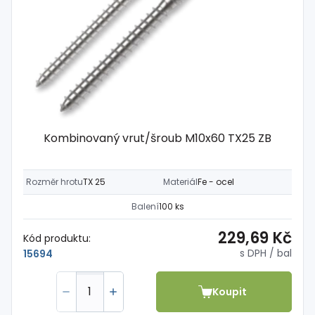
Kombinovaný vrut/šroub M10x60 TX25 ZB
Rozměr hrotu
TX 25
Materiál
Fe - ocel
Balení
100 ks
229,69 Kč
Kód produktu:
s DPH
/ bal
15694
Koupit