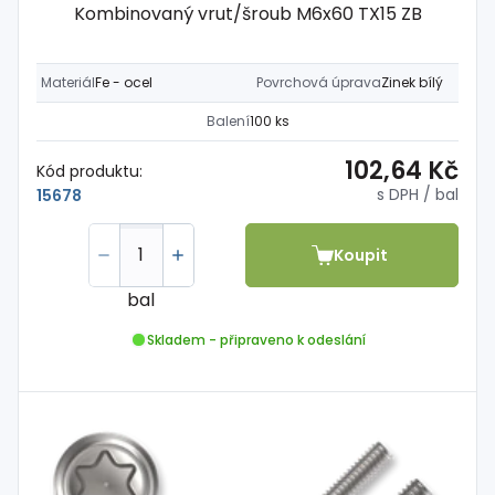
Kombinovaný vrut/šroub M6x60 TX15 ZB
Materiál
Fe - ocel
Povrchová úprava
Zinek bílý
Balení
100 ks
102,64 Kč
Kód produktu:
s DPH
/ bal
15678
Koupit
bal
Skladem - připraveno k odeslání