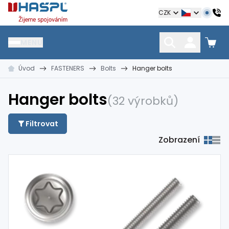
Hašpl
CZK
MENU
Úvod
FASTENERS
Bolts
Hanger bolts
HŘEBÍKY
SPOJOVACÍ MATERIÁL
KOTEVNÍ TECHNIKA
kramle
vruty, šrouby, matice
hmoždinky, napínáky
Hanger bolts
(32 výrobků)
Filtrovat
Zobrazení