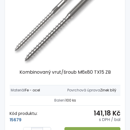
Kombinovaný vrut/šroub M6x80 TX15 ZB
Materiál
Fe - ocel
Povrchová úprava
Zinek bílý
Balení
100 ks
141,18 Kč
Kód produktu:
s DPH
/ bal
15679