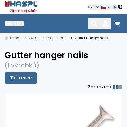
Hašpl
CZK
MENU
Úvod
NAILS
Loose nails
Gutter hanger nails
HŘEBÍKY
SPOJOVACÍ MATERIÁL
KOTEVNÍ TECHNIKA
kramle
vruty, šrouby, matice
hmoždinky, napínáky
Gutter hanger nails
(1 výrobků)
Filtrovat
Zobrazení