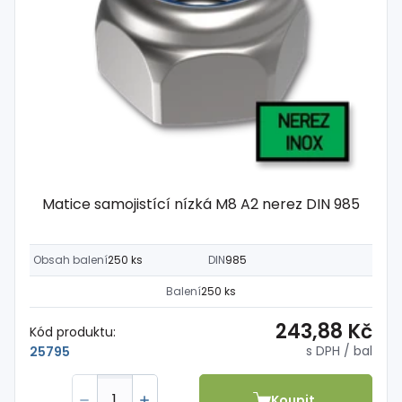
Matice samojistící nízká M8 A2 nerez DIN 985
Obsah balení
250 ks
DIN
985
Balení
250 ks
243,88 Kč
Kód produktu:
s DPH
/ bal
25795
Koupit