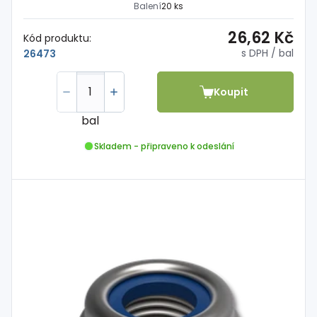
Balení
20 ks
26,62 Kč
Kód produktu:
s DPH
/ bal
26473
Koupit
bal
Skladem - připraveno k odeslání