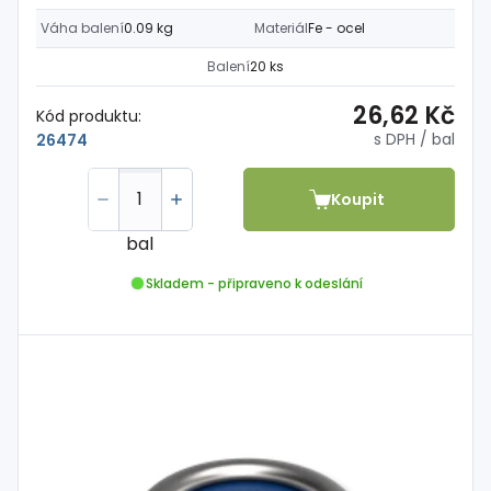
Váha balení
0.09 kg
Materiál
Fe - ocel
Balení
20 ks
26,62 Kč
Kód produktu:
s DPH
/ bal
26474
Koupit
bal
Skladem - připraveno k odeslání