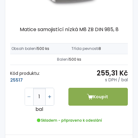
Matice samojistící nízká M8 ZB DIN 985, 8
Obsah balení
500 ks
Třída pevnosti
8
Balení
500 ks
255,31 Kč
Kód produktu:
s DPH
/ bal
25517
Koupit
bal
Skladem - připraveno k odeslání