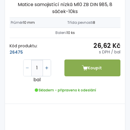
Matice samojistící nízká M10 ZB DIN 985, 8
sáček-10ks
Průměr
10 mm
Třída pevnosti
8
Balení
10 ks
26,62 Kč
Kód produktu:
s DPH
/ bal
26475
Koupit
bal
Skladem - připraveno k odeslání