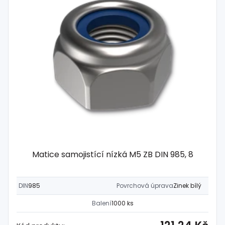
Matice samojistící nízká M5 ZB DIN 985, 8
DIN
985
Povrchová úprava
Zinek bílý
Balení
1000 ks