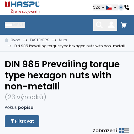
Hašpl
CZK
MENU
Úvod
FASTENERS
Nuts
HŘEBÍKY
SPOJOVACÍ MATERIÁL
KOTEVNÍ TECHNIKA
DIN 985 Prevailing torque type hexagon nuts with non-metalli
kramle
vruty, šrouby, matice
hmoždinky, napínáky
DIN 985 Prevailing torque
type hexagon nuts with
non-metalli
(23 výrobků)
Pokus
popisu
Filtrovat
Zobrazení