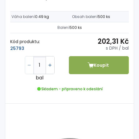
Váha balení
0.49 kg
Obsah balení
500 ks
Balení
500 ks
202,31 Kč
Kód produktu:
s DPH
/ bal
25793
Koupit
bal
Skladem - připraveno k odeslání