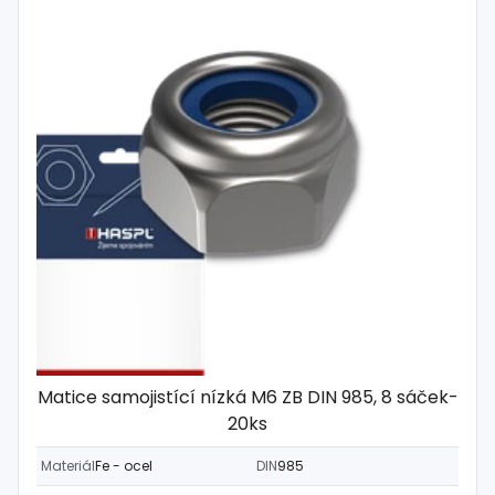
Matice samojistící nízká M6 ZB DIN 985, 8 sáček-
20ks
Materiál
Fe - ocel
DIN
985