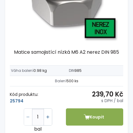
Matice samojistící nízká M6 A2 nerez DIN 985
Váha balení
0.98 kg
DIN
985
Balení
500 ks
239,70 Kč
Kód produktu:
s DPH
/ bal
25794
Koupit
bal