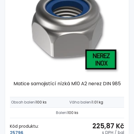
Matice samojistící nízká M10 A2 nerez DIN 985
Obsah balení
100 ks
Váha balení
1.01 kg
Balení
100 ks
225,87 Kč
Kód produktu:
s DPH
/ bal
25796