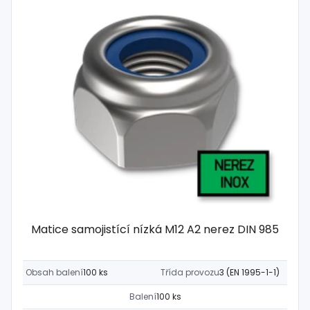
Matice samojistící nízká M12 A2 nerez DIN 985
Obsah balení
100 ks
Třída provozu
3 (EN 1995-1-1)
Balení
100 ks