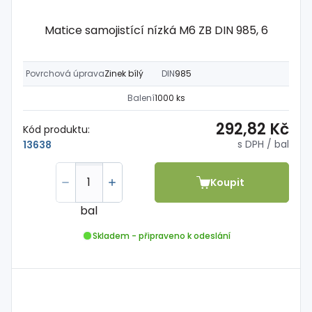
Matice samojistící nízká M6 ZB DIN 985, 6
Povrchová úprava
Zinek bílý
DIN
985
Balení
1000 ks
292,82 Kč
Kód produktu:
s DPH
/ bal
13638
Koupit
bal
Skladem - připraveno k odeslání