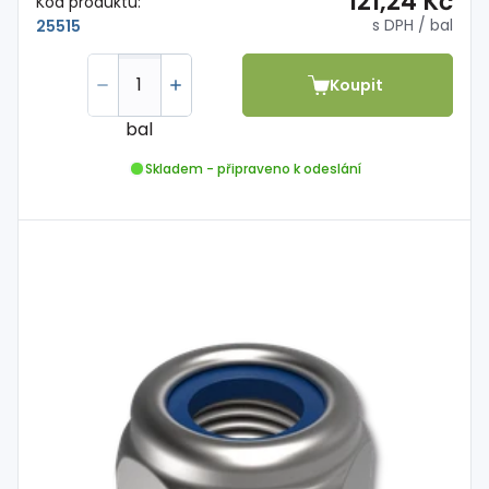
121,24 Kč
Kód produktu:
s DPH
/ bal
25515
Koupit
bal
Skladem - připraveno k odeslání