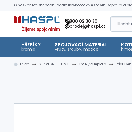
O nás
Kariéra
Obchodní podmínky
Kontakt
Ke stažení
Doprava a pl
Hašpl
800 02 30 30
prodej@haspl.cz
HŘEBÍKY
SPOJOVACÍ MATERIÁL
KOT
kramle
vruty, šrouby, matice
hmož
Úvod
STAVEBNÍ CHEMIE
Tmely a lepidla
Přísluše