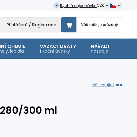
CZK
Rychlá objednávka
Přihlášení / Registrace
Váš košík je prázdný
NÍ CHEMIE
VAZACÍ DRÁTY
NÁŘADÍ
OSTA
ely, lepidla
fixační úvazky
nástroje
malé 
Následující
 280/300 ml