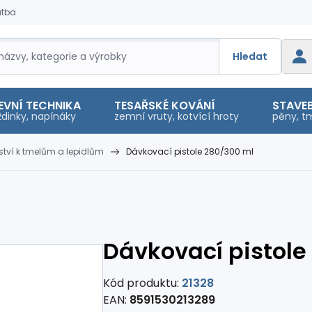
atba
Hledat
EVNÍ TECHNIKA
TESAŘSKÉ KOVÁNÍ
STAVEB
dinky, napínáky
zemní vruty, kotvící hroty
pěny, tm
nství k tmelům a lepidlům
Dávkovací pistole 280/300 ml
Dávkovací pistole
Kód produktu:
21328
EAN:
8591530213289