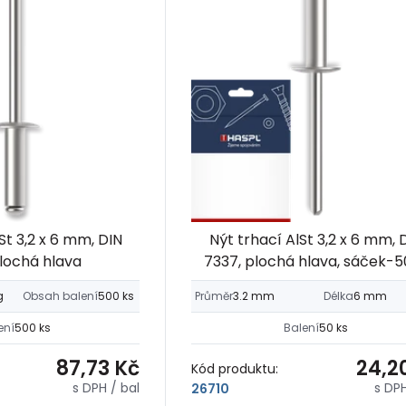
St 3,2 x 6 mm, DIN
Nýt trhací AlSt 3,2 x 6 mm, 
plochá hlava
7337, plochá hlava, sáček-5
g
Obsah balení
500 ks
Průměr
3.2 mm
Délka
6 mm
ení
500 ks
Balení
50 ks
87,73 Kč
24,2
Kód produktu:
s DPH
/ bal
s DP
26710