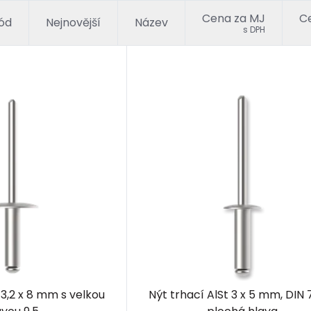
Cena za MJ
Ce
ód
Nejnovější
Název
s DPH
 3,2 x 8 mm s velkou
Nýt trhací AlSt 3 x 5 mm, DIN 