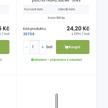
plochá hlava, sáček-50ks
Průměr
3 mm
Délka
5 mm
Balení
50 ks
5 Kč
24,20 Kč
Kód produktu:
H
/ bal
s DPH
/ bal
26704
bal
t
Koupit
ní
Skladem - připraveno k odeslání