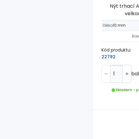
Nýt trhací A
velko
Délka
10 mm
Bal
Kód produktu:
22792
bal
Skladem - p