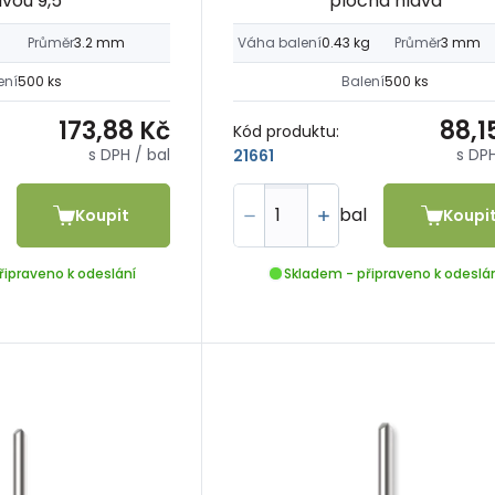
avou 9,5
plochá hlava
Průměr
3.2 mm
Váha balení
0.43 kg
Průměr
3 mm
ení
500 ks
Balení
500 ks
173,88 Kč
88,1
Kód produktu:
s DPH
/ bal
s DP
21661
bal
Koupit
Koupi
řipraveno k odeslání
Skladem - připraveno k odeslá