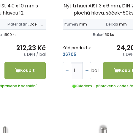
lSt 4,0 x 10 mm s
Nýt trhací AlSt 3 x 6 mm, DIN 
u hlavou 12
plochá hlava, sáček-50k
Materiál trnu
Ocel - Fe
Průměr
3 mm
Délka
6 mm
ení
500 ks
Balení
50 ks
212,23 Kč
24,2
Kód produktu:
s DPH
/ bal
s DP
26705
bal
Koupit
Koupi
řipraveno k odeslání
Skladem - připraveno k odeslá