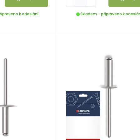
řipraveno k odeslání
Skladem - připraveno k odeslá