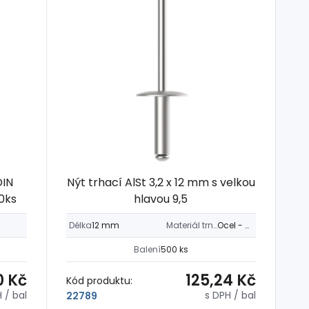
DIN
Nýt trhací AlSt 3,2 x 12 mm s velkou
0ks
hlavou 9,5
Délka
12 mm
Materiál trnu
Ocel - Fe
Balení
500 ks
0 Kč
125,24 Kč
Kód produktu:
H
/ bal
s DPH
/ bal
22789