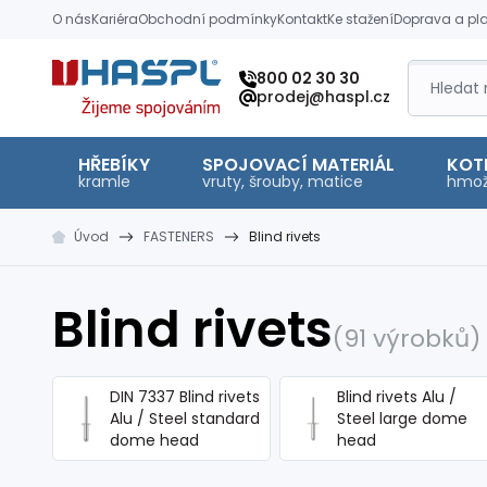
O nás
Kariéra
Obchodní podmínky
Kontakt
Ke stažení
Doprava a pl
Hašpl
800 02 30 30
prodej@haspl.cz
HŘEBÍKY
SPOJOVACÍ MATERIÁL
KOT
kramle
vruty, šrouby, matice
hmož
Úvod
FASTENERS
Blind rivets
Blind rivets
(91 výrobků)
DIN 7337 Blind rivets
Blind rivets Alu /
Alu / Steel standard
Steel large dome
dome head
head