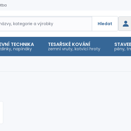
atba
Hledat
EVNÍ TECHNIKA
TESAŘSKÉ KOVÁNÍ
STAVEB
dinky, napínáky
zemní vruty, kotvící hroty
pěny, tm