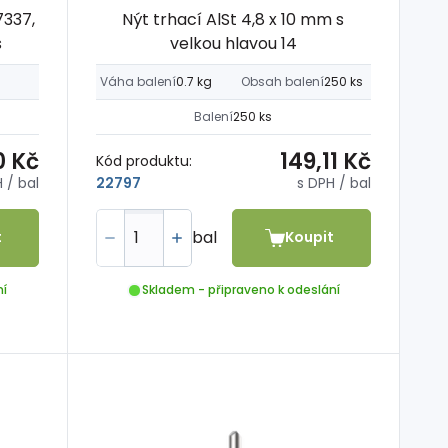
7337,
Nýt trhací AlSt 4,8 x 10 mm s
s
velkou hlavou 14
Váha balení
0.7 kg
Obsah balení
250 ks
Balení
250 ks
0 Kč
149,11 Kč
Kód produktu:
H
/ bal
s DPH
/ bal
22797
bal
t
Koupit
ní
Skladem - připraveno k odeslání