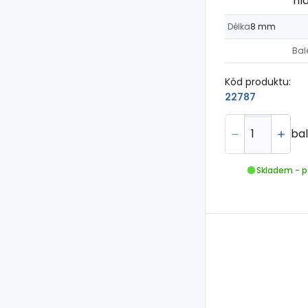
hl
Délka
8 mm
Bal
Kód produktu:
22787
bal
Skladem - p