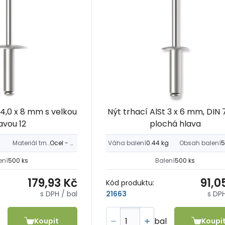
 4,0 x 8 mm s velkou
Nýt trhací AlSt 3 x 6 mm, DIN 
avou 12
plochá hlava
Materiál trnu
Ocel - Fe
Váha balení
0.44 kg
Obsah balení
5
ení
500 ks
Balení
500 ks
179,93 Kč
91,0
Kód produktu:
s DPH
/ bal
s DP
21663
bal
Koupit
Koupi