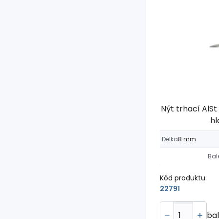
Nýt trhací AlSt
hl
Délka
8 mm
Bal
Kód produktu:
22791
bal