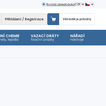
CZK
Rychlá objednávka
Přihlášení / Registrace
Váš košík je prázdný
NÍ CHEMIE
VAZACÍ DRÁTY
NÁŘADÍ
OSTA
ely, lepidla
fixační úvazky
nástroje
malé 