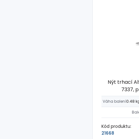
Nýt trhací Al
7337, 
Váha balení
0.48 k
Bal
Kód produktu:
21668