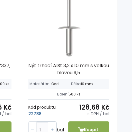
7337,
Nýt trhací AlSt 3,2 x 10 mm s velkou
hlavou 9,5
00 ks
Materiál trnu
Ocel - Fe
Délka
10 mm
Balení
500 ks
5 Kč
128,68 Kč
Kód produktu:
H
/ bal
s DPH
/ bal
22788
bal
t
Koupit