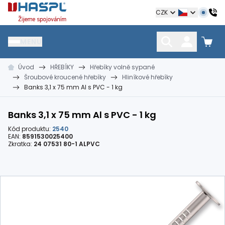
Hašpl
CZK
MENU
Úvod
HŘEBÍKY
Hřebíky volně sypané
HŘEBÍKY
SPOJOVACÍ MATERIÁL
KOTEVNÍ TECHNIKA
Šroubové kroucené hřebíky
Hliníkové hřebíky
kramle
vruty, šrouby, matice
hmoždinky, napínáky
Banks 3,1 x 75 mm Al s PVC - 1 kg
Banks 3,1 x 75 mm Al s PVC - 1 kg
Kód produktu:
2540
EAN:
8591530025400
Zkratka:
24 07531 80-1 ALPVC